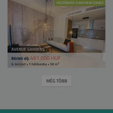
HOZZÁADÁS A KEDVENCEKHEZ
AVENUE GARDENS
461.000 HUF
Bérleti díj:
2
6. kerület • 1 hálószoba • 50 m
MÉG TÖBB