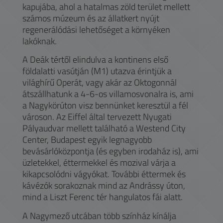
kapujába, ahol a hatalmas zöld terület mellett
számos múzeum és az állatkert nyújt
regenerálódási lehetőséget a környéken
lakóknak.
A Deák tértől elindulva a kontinens első
földalatti vasútján (M1) utazva érintjük a
világhírű Operát, vagy akár az Oktogonnál
átszállhatunk a 4-6-os villamosvonalra is, ami
a Nagykörúton visz bennünket keresztül a fél
városon. Az Eiffel által tervezett Nyugati
Pályaudvar mellett található a Westend City
Center, Budapest egyik legnagyobb
bevásárlóközpontja (és egyben irodaház is), ami
üzletekkel, éttermekkel és mozival várja a
kikapcsolódni vágyókat. További éttermek és
kávézók sorakoznak mind az Andrássy úton,
mind a Liszt Ferenc tér hangulatos fái alatt.
A Nagymező utcában több színház kínálja