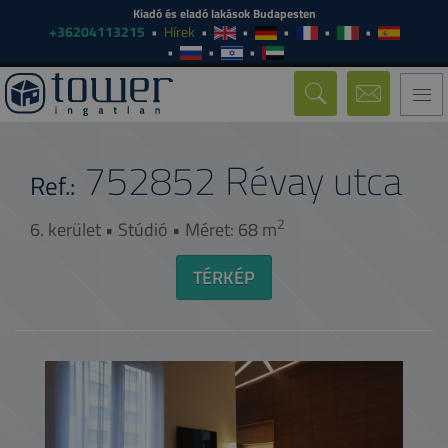
Kiadó és eladó lakások Budapesten
+36204113215
Hírek
Togg
navi
752852
Révay utca
Ref.:
2
6. kerület • Stúdió • Méret: 68 m
TÉRKÉP