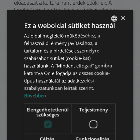
előadásait a kultúra iránt érdeklődőknek. A
kerület Városligethez közel eső része elegáns
villáival számos ország nagykövetségének ad
×
otthont. A diákok az ELTE Pedagógia
Ez a weboldal sütiket használ
Pszichológia Kara vagy a Zeneakadémia
Az oldal megfelelő működéséhez, a
ENGLISH
közelsége miatt preferálhatják a környéket. Az
felhasználói élmény javításához, a
Andrássy úton több irodaház is várja az elegáns
HUNGARIAN
tartalom és a hirdetések személyre
lokációt kereső cégeket.
GERMAN
szabásához sütiket (cookie-kat)
használunk. A “Mindent elfogad” gombra
FRENCH
kattintva Ön elfogadja az összes cookie-
Havi bérleti díj:
ITALIAN
340.000 HUF
típus használatát az adatkezelési
940 EUR
szabályzatunkban leírtak szerint.
SPANISH
Bővebben
az ár nem tartalmazza a közmű díjakat
RUSSIAN
Kapcsolat:
Elengedhetetlenül
Teljesítmény
ARABIC
szükséges
Célzás
Funkcionalitás