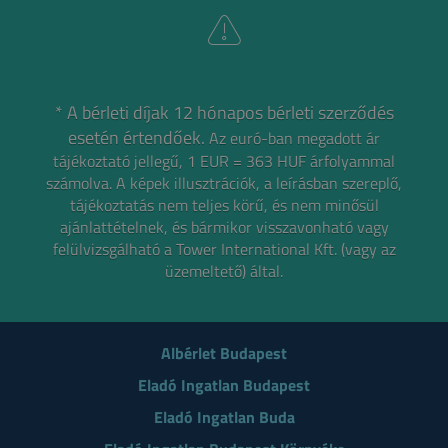
* A bérleti díjak 12 hónapos bérleti szerződés
esetén értendőek.
Az euró-ban megadott ár
tájékoztató jellegű, 1 EUR = 363 HUF árfolyammal
számolva.
A képek illusztrációk, a leírásban szereplő,
tájékoztatás nem teljes körű, és nem minősül
ajánlattételnek,
és bármikor visszavonható vagy
felülvizsgálható a Tower International Kft. (vagy az
üzemeltető) által.
Albérlet Budapest
Eladó Ingatlan Budapest
Eladó Ingatlan Buda