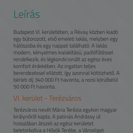
Leírás
Budapest VI. kerületében, a Révay közben kiadó
egy bútorozott, első emeleti lakás, melyben egy
hálószoba és egy nappali található. A lakás
modern, kényelmes kialakítású, padlófűtéssel
rendelkezik, és légkondicionált az egész éves
komfort érdekében. Az ingatlan teljes
berendezéssel ellátott, így azonnal költözhető. A
bérleti díj 340 000 Ft havonta, a rezsi körülbelül
50 000 Ft havonta.
VI.
kerület -
Terézváros
Terézváros nevét Mária Terézia egykori magyar
királynőről kapta. A patinás Andrássy út
hosszában átszeli az egész kerületet
beletorkollva a Hősök Terébe, a Városliget