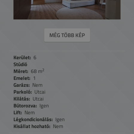
MÉG TÖBB KÉP
Kerület:
6
Stúdió
2
Méret:
68 m
Emelet:
1
Garázs:
Nem
Parkoló:
Utcai
Kilátás:
Utcai
Bútorozva:
Igen
Lift:
Nem
Légkondicionálás:
Igen
Kisállat hozható:
Nem