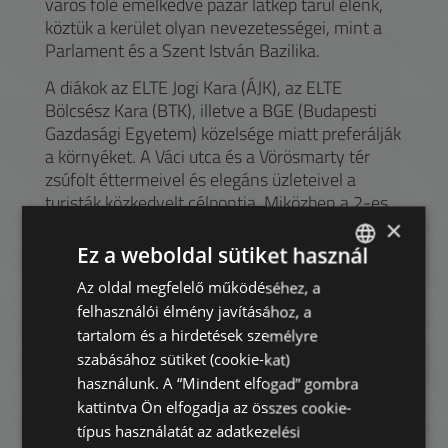
város fölé emelkedve pazar látkép tárul elénk,
köztük a kerület olyan nevezetességei, mint a
Parlament és a Szent István Bazilika.
A diákok az ELTE Jogi Kara (ÁJK), az ELTE
Bölcsész Kara (BTK), illetve a BGE (Budapesti
Gazdasági Egyetem) közelsége miatt preferálják
a környéket. A Váci utca és a Vörösmarty tér
zsúfolt éttermeivel és elegáns üzleteivel a
turisták közkedvelt célpontja. Miközben a 2-es
villamossal vagy sétálva végighaladunk a
×
kerületet szegélyező Duna partján, négy híd
Ez a weboldal sütiket használ
szeli át a folyót: a Szabadság híd, az Erzsébet
Az oldal megfelelő működéséhez, a
ENGLISH
híd, a Lánchíd és a Margit híd.
felhasználói élmény javításához, a
HUNGARIAN
A zöld területeken a kikapcsolódást keresők
tartalom és a hirdetések személyre
számára a Szabadság tér, az Erzsébet tér, az
GERMAN
szabásához sütiket (cookie-kat)
Olimpia park, a Kossuth tér és a Károlyi kert
használunk. A “Mindent elfogad” gombra
FRENCH
biztosíthat teret. A legközelebbi
kattintva Ön elfogadja az összes cookie-
bevásárlóközpont a Westend City Center, a
ITALIAN
típus használatát az adatkezelési
Nyugati Pályaudvar mellett, ahonnan vonattal