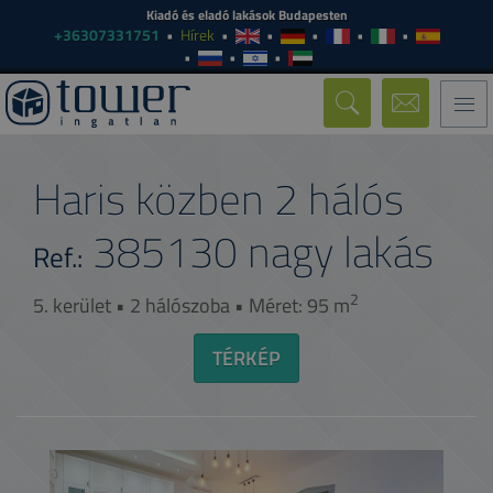
Kiadó és eladó lakások Budapesten
+36307331751
Hírek
Togg
navi
Haris közben 2 hálós
385130
nagy lakás
Ref.:
2
5. kerület • 2 hálószoba • Méret: 95 m
TÉRKÉP