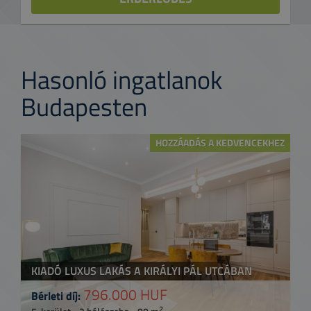
Hasonló ingatlanok
Budapesten
HOZZÁADÁS A KEDVENCEKHEZ
KIADÓ LUXUS LAKÁS A KIRÁLYI PÁL UTCÁBAN
796.000 HUF
Bérleti díj:
2