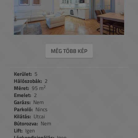
MÉG TÖBB KÉP
Kerület:
5
Hálószobák:
2
2
Méret:
95 m
Emelet:
2
Garázs:
Nem
Parkoló:
Nincs
Kilátás:
Utcai
Bútorozva:
Nem
Lift:
Igen
Légkondicionálás:
Igen