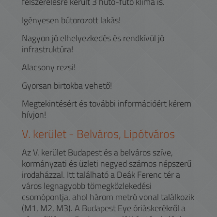
felszerelésre került 3 hűtő-fűtő klíma is.
Igényesen bútorozott lakás!
Nagyon jó elhelyezkedés és rendkívül jó
infrastruktúra!
Alacsony rezsi!
Gyorsan birtokba vehető!
Megtekintésért és további információért kérem
hívjon!
V.
kerület -
Belváros, Lipótváros
Az V. kerület Budapest és a belváros szíve,
kormányzati és üzleti negyed számos népszerű
irodaházzal. Itt található a Deák Ferenc tér a
város legnagyobb tömegközlekedési
csomópontja, ahol három metró vonal találkozik
(M1, M2, M3). A Budapest Eye óriáskerékről a