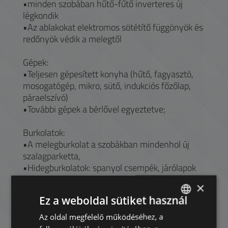
•minden szobában hűtő-fűtő inverteres új
légkondik
•Az ablakokat elektromos sötétítő függönyök és
redőnyök védik a melegtől
Gépek:
•Teljesen gépesített konyha (hűtő, fagyasztó,
mosogatógép, mikro, sütő, indukciós főzőlap,
páraelszívó)
•További gépek a bérlővel egyeztetve;
Burkolatok:
•A melegburkolat a szobákban mindenhol új
szalagparketta,
•Hidegburkolatok: spanyol csempék, járólapok
×
Bútorozás:
Ez a weboldal sütiket használ
•Új IKEA konyhabútor
•Hosszabb távú bérlő igényei szerint
Az oldal megfelelő működéséhez, a
ENGLISH