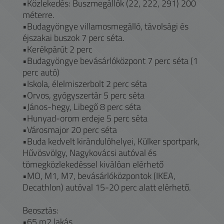
•Közlekedés: Buszmegállók (22, 222, 291) 200
méterre.
•Budagyöngye villamosmegálló, távolsági és
éjszakai buszok 7 perc séta.
•Kerékpárút 2 perc
•Budagyöngye bevásárlóközpont 7 perc séta (1
perc autó)
•Iskola, élelmiszerbolt 2 perc séta
•Orvos, gyógyszertár 5 perc séta
•János-hegy, Libegő 8 perc séta
•Hunyad-orom erdeje 5 perc séta
•Városmajor 20 perc séta
•Buda kedvelt kirándulóhelyei, Külker sportpark,
Hűvösvölgy, Nagykovácsi autóval és
tömegközlekedéssel kiválóan elérhető
•MO, M1, M7, bevásárlóközpontok (IKEA,
Decathlon) autóval 15-20 perc alatt elérhető.
Beosztás:
•65 m2 lakás