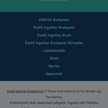
Albérlet Budapest
Eladó Ingatlan Budapest
Eladó Ingatlan Buda
Eladó Ingatlan Budapest Környéke
Lakáskezelés
Hírek
Karrier
Kapcsolat
Kiadó lakások Budapesten
© Tower International 2018. Minden jog
fenntartva.
A feltüntetett árak tájékoztató jellegűek. Foglalás előtt feltétlen