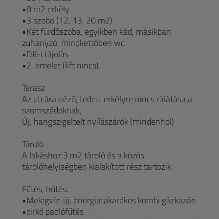
•8 m2 erkély
•3 szoba (12, 13, 20 m2)
•Két fürdőszoba, egyikben kád, másikban
zuhanyzó, mindkettőben wc
•DK-i tájolás
•2. emelet (lift nincs)
Terasz
Az utcára néző, fedett erkélyre nincs rálátása a
szomszédoknak;
Új, hangszigeltelt nyílászárók (mindenhol)
Tároló
A lakáshoz 3 m2 tároló és a közös
tárolóhelyiségben kialakított rész tartozik.
Fűtés, hűtés:
•Melegvíz: új, energiatakarékos kombi gázkazán
•cirkó padlófűtés