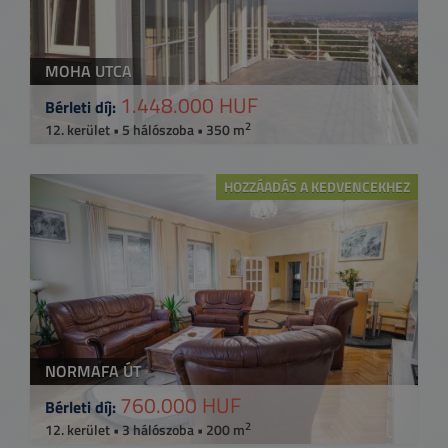
MOHA UTCA
1.448.000 HUF
Bérleti díj:
2
12. kerület • 5 hálószoba • 350 m
HOZZÁADÁS A KEDVENCEKHEZ
NORMAFA ÚT
760.000 HUF
Bérleti díj:
2
12. kerület • 3 hálószoba • 200 m