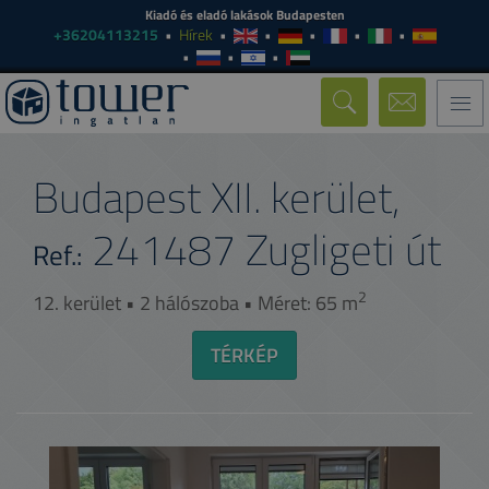
Kiadó és eladó lakások Budapesten
+36204113215
Hírek
Togg
navi
Budapest XII. kerület,
241487
Zugligeti út
Ref.:
2
12. kerület • 2 hálószoba • Méret: 65 m
TÉRKÉP