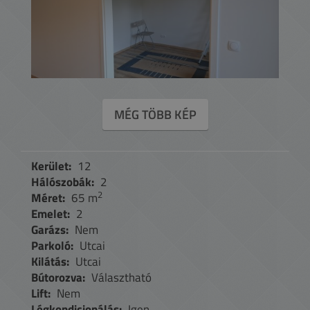
MÉG TÖBB KÉP
Kerület:
12
Hálószobák:
2
2
Méret:
65 m
Emelet:
2
Garázs:
Nem
Parkoló:
Utcai
Kilátás:
Utcai
Bútorozva:
Választható
Lift:
Nem
Légkondicionálás:
Igen