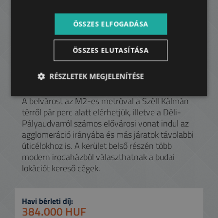
játszóterével és téli sportokra alkalmas lejtőivel
minden évszakban a családok kedvence. János-
ÖSSZES ELFOGADÁSA
hegy nem csak az Erzsébet-kilátó miatt
népszerű, innen indul a Zugligeti Libegő is. Egy
kis kitérővel a Budakeszi Vadaspark is könnyen
ÖSSZES ELUTASÍTÁSA
elérhető. Akik a kerület belsőbb részeiben
keresnek zöld területet, a Városmajor és a
RÉSZLETEK MEGJELENÍTÉSE
Vérmező várja őket.
A belvárost az M2-es metróval a Széll Kálmán
térről pár perc alatt elérhetjük, illetve a Déli-
Pályaudvarról számos elővárosi vonat indul az
agglomeráció irányába és más járatok távolabbi
úticélokhoz is. A kerület belső részén több
modern irodaházból választhatnak a budai
lokációt kereső cégek.
Havi bérleti díj:
384.000 HUF