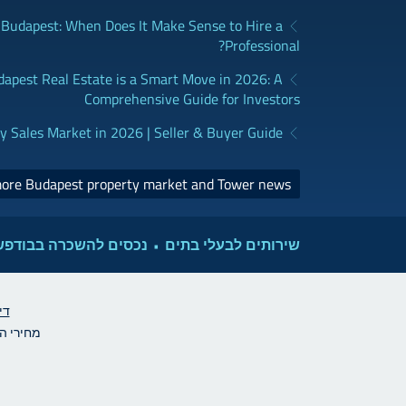
udapest: When Does It Make Sense to Hire a
Professional?
dapest Real Estate is a Smart Move in 2026: A
Comprehensive Guide for Investors
y Sales Market in 2026 | Seller & Buyer Guide
more Budapest property market and Tower news >
שירותים לבעלי בתים
נכסים להשכרה בבודפ
די
מחירי הדי