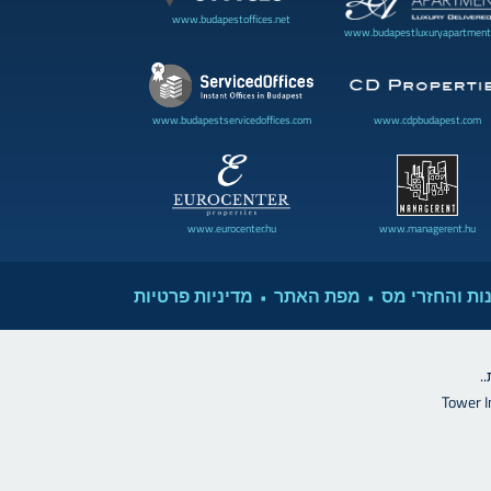
www.budapestoffices.net
www.budapestluxuryapartment
www.cdpbudapest.com
www.budapestservicedoffices.com
www.eurocenter.hu
www.managerent.hu
ות והחזרי מס
מפת האתר
מדיניות פרטיות