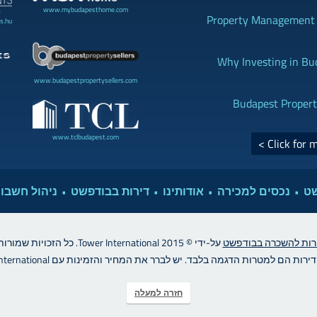
www.mybudapesthome.com
Property Management B
s.hu
Why Investing in Bu
www.budapestpropertysellers.com
Budapest Propert
www.tclbudapest.com
Click for 
שט
נכסים למכירה
אודותינו
דירות בבודפשט
ניהול חשבונ
רות להשכרה בבודפשט
על-ידי © Tower International 2015. כל הזכויות שמורות..
רות הם למטרות הדגמה בלבד. יש לברר את המחיר והזמינות עם Tower International
חזרה למעלה