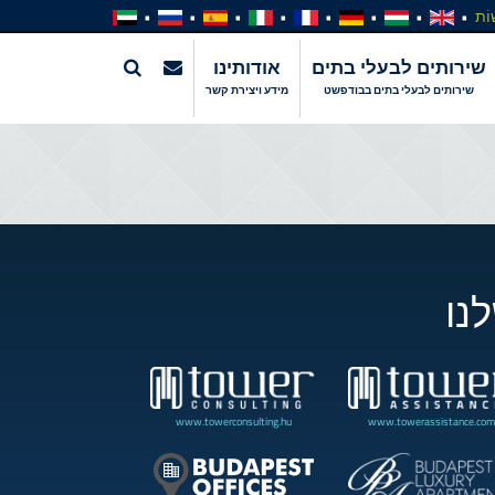
וֹת
שירותים לבעלי בתים
אודותינו
שירותים לבעלי בתים בבודפשט
מידע ויצירת קשר
נו
www.towerconsulting.hu
www.towerassistance.com