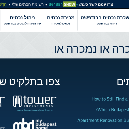
צרו עמנו קשר כעת:
+361354
SHOW
רשימת הבתים שלי
חֲדָשׁ
כרת נכסים בבודפשט
מכירת נכסים
ניהול נכסים
דירות בבודפשט
נכסים למכירה
שירותי ניהול נכסים בבודפשט
ה או נמכרה או.
ים
צפו בתלקיט של
How to Still Find 
Which Budapest 
www.tower-investments.com
Apartment Renovation Bud