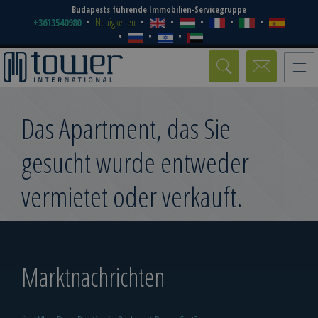
Budapests führende Immobilien-Servicegruppe
+3613540980
Neuigkeiten
Toggle
naviga
Das Apartment, das Sie
gesucht wurde entweder
vermietet oder verkauft.
Marktnachrichten