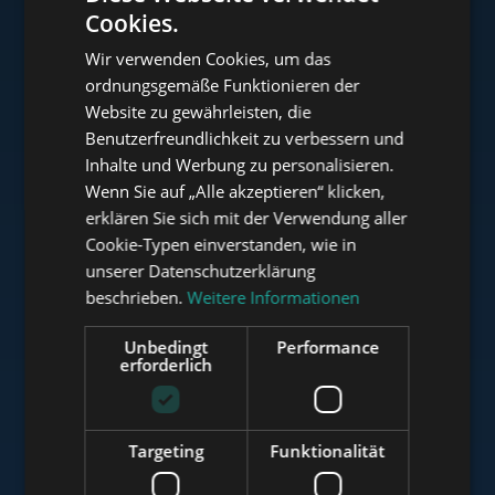
Cookies.
ENGLISH
Wir verwenden Cookies, um das
HUNGARIAN
ordnungsgemäße Funktionieren der
www.tower-investments.com
GERMAN
Website zu gewährleisten, die
Benutzerfreundlichkeit zu verbessern und
FRENCH
Inhalte und Werbung zu personalisieren.
ITALIAN
www.towerassistance.com
Wenn Sie auf „Alle akzeptieren“ klicken,
SPANISH
erklären Sie sich mit der Verwendung aller
Cookie-Typen einverstanden, wie in
RUSSIAN
unserer Datenschutzerklärung
www.towerconsulting.hu
ARABIC
beschrieben.
Weitere Informationen
Unbedingt
Performance
erforderlich
www.mybudapesthome.com
Targeting
Funktionalität
www.budapestluxuryapartments.hu