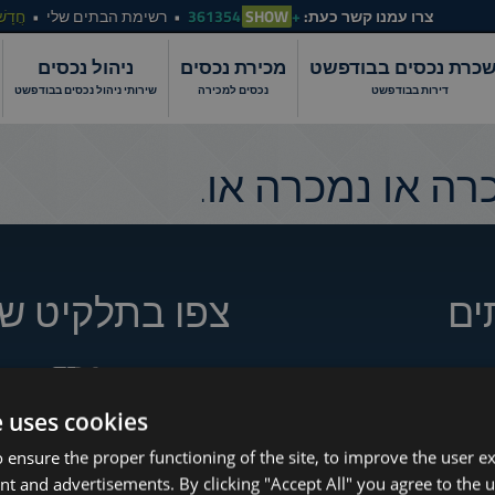
צרו עמנו קשר כעת:
+361354
SHOW
רשימת הבתים שלי
חֲדָשׁ
כרת נכסים בבודפשט
מכירת נכסים
ניהול נכסים
דירות בבודפשט
נכסים למכירה
שירותי ניהול נכסים בבודפשט
ה או נמכרה או.
ים
צפו בתלקיט של
e uses cookies
How to Still Find 
www.tower-investments.com
 ensure the proper functioning of the site, to improve the user e
Which Budapest 
nt and advertisements. By clicking "Accept All" you agree to the u