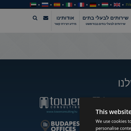
וֹת
שירותים לבעלי בתים
אודותינו
שירותים לבעלי בתים בבודפשט
מידע ויצירת קשר
נו
This websit
www.towerconsulting.hu
www.towerassistance.com
We use cookies to
personalise conte