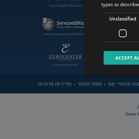
types as described
www.budapestoffices.net
www.budapestluxuryapartment
Unclassified
www.cdpbudapest.com
www.budapestservicedoffices.com
ACCEPT A
www.eurocenter.hu
www.managerent.hu
ות והחזרי מס
מפת האתר
מדיניות פרטיות