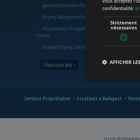
vous acceptez l'ut
Apartment Renovation Budapest: How to Plan a Smarter Re
confidentialité.
En
Property Management Budapest: When Does It Make Sense t
Strictement
nécessaires
Why Investing in Budapest Real Estate is a Smart Move in 
Investors
Budapest Property Sales Market in 2026 | Seller & Buyer G
AFFICHER LES
Cliquez pour plus >
Services Propriétaires
Locations à Budapest
Vente
Les prix des appartement