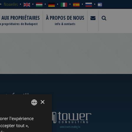
Nouvelles
S AUX PROPRIÉTAIRES
À PROPOS DE NOUS
ux propriétaires de Budapest
info & contacts
rtefeuille
×
orer l'expérience
ENGLISH
Accepter tout »,
www.towerassistance.com
www.towerconsulting.hu
HUNGARIAN