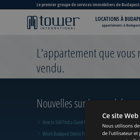
Le premier groupe de services immobiliers de Budapest
LOCATIONS À BUDAP
appartements à Budapest
L'appartement que vous re
vendu.
Nouvelles sur le marché
pour
Ce site Web 
How to Still Find a Good Rental in Budapest at the End of A
Nous utilisons de
de l'utilisateur e
Which Budapest District Fits Which Property Investor in 2026