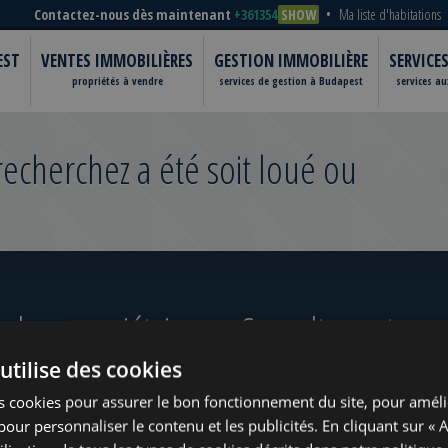
Contactez-nous dès maintenant
+361354
SHOW
Ma liste d'habitations
EST
VENTES IMMOBILIÈRES
GESTION IMMOBILIÈRE
SERVICE
propriétés à vendre
services de gestion à Budapest
services a
cherchez a été soit loué ou
 les propriétaires
Consultez notre po
utilise des cookies
ugust
s cookies pour assurer le bon fonctionnement du site, pour améli
t pour personnaliser le contenu et les publicités. En cliquant sur « 
?
www.tower-investments.com