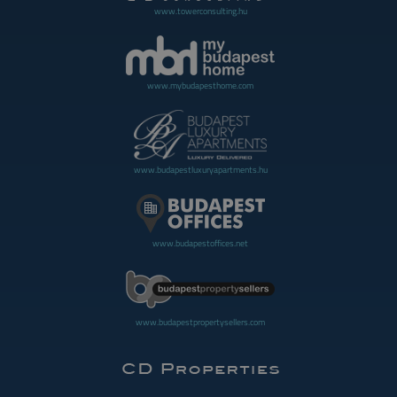
www.towerconsulting.hu
www.mybudapesthome.com
www.budapestluxuryapartments.hu
www.budapestoffices.net
www.budapestpropertysellers.com