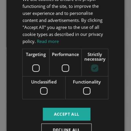
functioning of the site, to improve the
HUNGARIAN
user experience and to personalise
GERMAN
content and advertisements. By clicking
"Accept All" you agree to the use of all
FRENCH
cookie types as described in our privacy
ITALIAN
policy.
Read more
SPANISH
CORVIN PROMENADE
Targeting
Performance
Strictly
RUSSIAN
necessary
320.000 HUF
דמי שכירות:
ARABIC
2
רובע 8 • 1 חדרי שינה • 42 m
Unclassified
Functionality
הוסף לרשימה
ACCEPT ALL
DECLINE ALL