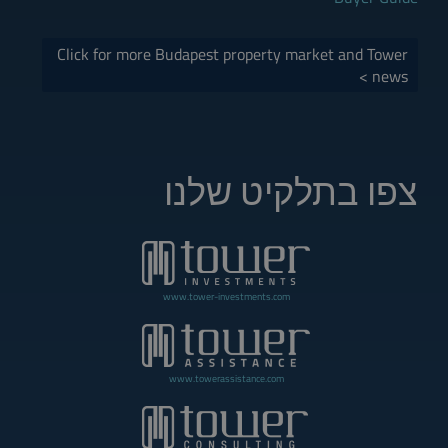
Click for more Budapest property market and Tower
news >
צפו בתלקיט שלנו
www.tower-investments.com
www.towerassistance.com