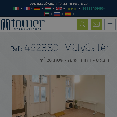
קבוצת שירותי הנדל"ן המובילה בבודפשט
+3613540980
חֲדָשׁוֹת
Toggle
navigation
462380
Mátyás tér
Ref.:
2
רובע 8 • 1 חדרי שינה • שטח: 26 m