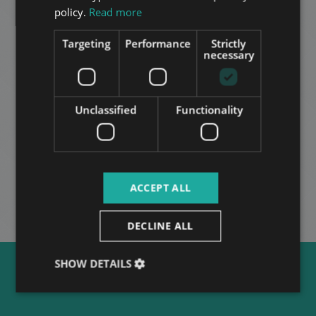
ITALIAN
policy.
Read more
SPANISH
Targeting
Performance
Strictly
RUSSIAN
necessary
SZÉKELY MIHÁLY UTCA
ARABIC
250.000 HUF
דמי שכירות:
Unclassified
Functionality
2
רובע 6 • 2 חדרי שינה • 60 m
עוד
ACCEPT ALL
DECLINE ALL
SHOW DETAILS