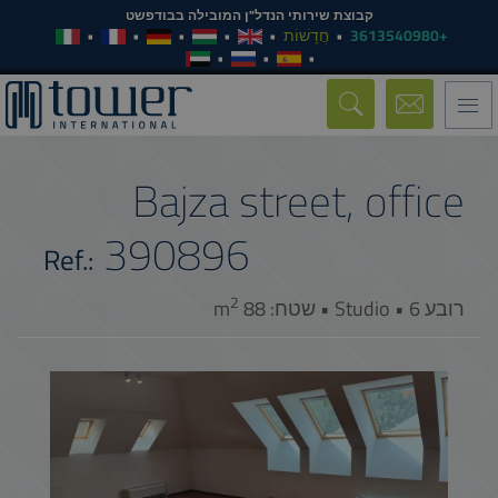
קבוצת שירותי הנדל"ן המובילה בבודפשט
+3613540980
חֲדָשׁוֹת
Toggle
navigation
Bajza street, office
390896
Ref.:
2
רובע 6 • Studio • שטח: 88 m