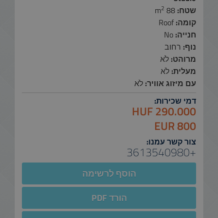
2
שטח:
88 m
קומה:
Roof
חנייה:
No
נוף:
רחוב
מרוהט:
לֹא
מעלית:
לֹא
עם מיזוג אוויר:
לֹא
דמי שכירות:
290.000 HUF
800 EUR
צור קשר עמנו:
+3613540980
הוסף לרשימה
הורד PDF