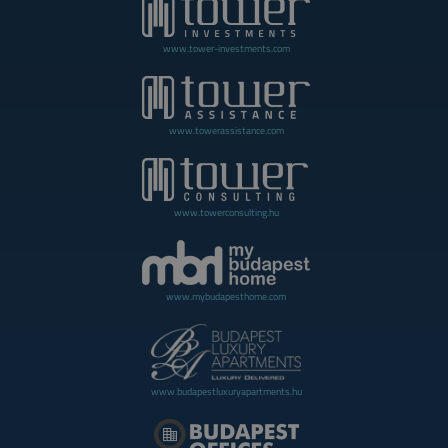
www.tower-investments.com
www.towerassistance.com
www.towerconsulting.hu
www.mybudapesthome.com
www.budapestluxuryapartments.hu