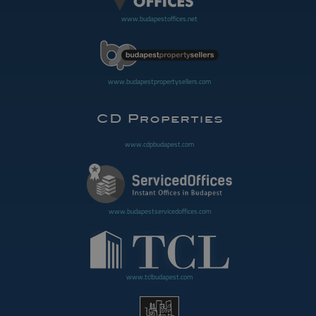
www.budapestoffices.net
www.budapestpropertysellers.com
www.cdpbudapest.com
www.budapestservicedoffices.com
www.tclbudapest.com