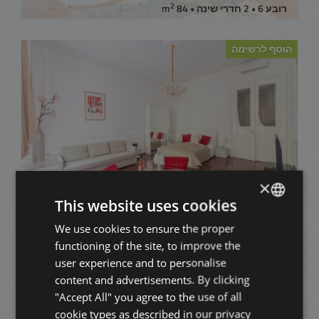
2
רובע 6 • 2 חדרי שינה • 84 m
הוסף לרשימה
1061 BUDAPEST LISZT FERENC TÉR
×
283.000 HUF
This website uses cookies
דמי שכירות:
2
רובע 6 • 1 חדרי שינה • 58 m
We use cookies to ensure the proper
ENGLISH
functioning of the site, to improve the
HUNGARIAN
הוסף לרשימה
user experience and to personalise
GERMAN
content and advertisements. By clicking
"Accept All" you agree to the use of all
FRENCH
cookie types as described in our privacy