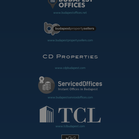
www.budapestoffices.net
www.budapestpropertysellers.com
www.cdpbudapest.com
www.budapestservicedoffices.com
www.tclbudapest.com