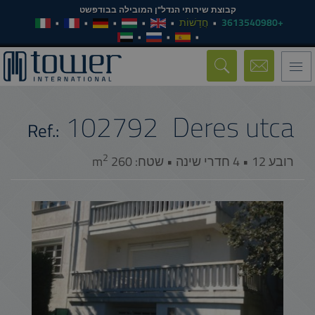
קבוצת שירותי הנדל"ן המובילה בבודפשט
+3613540980
חֲדָשׁוֹת
Toggle
navigation
102792
Deres utca
Ref.:
2
רובע 12 • 4 חדרי שינה • שטח: 260 m