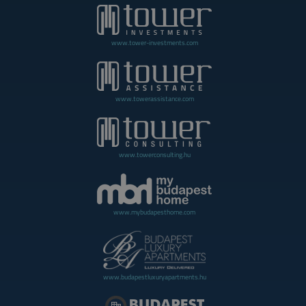
www.tower-investments.com
www.towerassistance.com
www.towerconsulting.hu
www.mybudapesthome.com
www.budapestluxuryapartments.hu