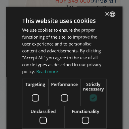
345.000 HUF
דמי שכירות:
2
רובע 12 • 1 חדרי שינה • 60 m
×
This website uses cookies
הוסף לרשימה
We use cookies to ensure the proper
ENGLISH
functioning of the site, to improve the
HUNGARIAN
user experience and to personalise
GERMAN
content and advertisements. By clicking
"Accept All" you agree to the use of all
FRENCH
cookie types as described in our privacy
ITALIAN
policy.
Read more
DENEVÉR KÖZ
SPANISH
Targeting
Performance
Strictly
878.000 HUF
דמי שכירות:
RUSSIAN
necessary
2
רובע 12 • 3 חדרי שינה • 200 m
ARABIC
הוסף לרשימה
Unclassified
Functionality