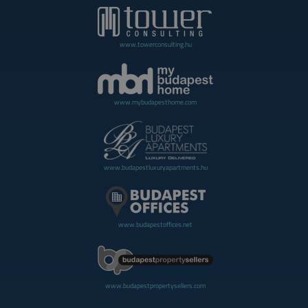
www.towerconsulting.hu
www.mybudapesthome.com
www.budapestluxuryapartments.hu
www.budapestoffices.net
www.budapestpropertysellers.com