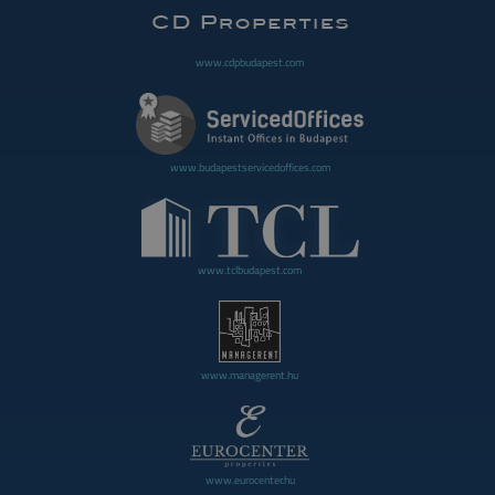
www.cdpbudapest.com
www.budapestservicedoffices.com
www.tclbudapest.com
www.managerent.hu
www.eurocenter.hu