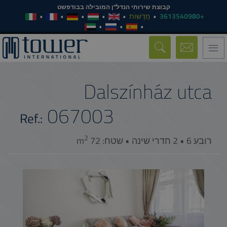
קבוצת שירותי הנדל"ן המובילה בבודפשט
+3613540980
חֲדָשׁוֹת
Toggle
navigation
Dalszínház utca
067003
Ref.:
2
רובע 6 • 2 חדרי שינה • שטח: 72 m