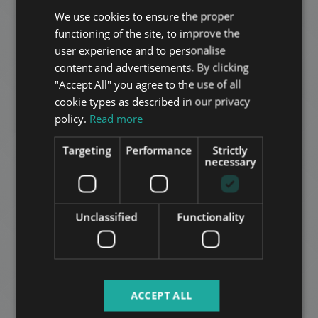
We use cookies to ensure the proper
ENGLISH
functioning of the site, to improve the
HUNGARIAN
user experience and to personalise
GERMAN
content and advertisements. By clicking
KÖRÖND PALACE - SKYLOFT
"Accept All" you agree to the use of all
FRENCH
2.782.000 HUF
דמי שכירות:
cookie types as described in our privacy
ITALIAN
2
רובע 6 • 3 חדרי שינה • 234 m
policy.
Read more
SPANISH
Targeting
Performance
Strictly
הוסף לרשימה
RUSSIAN
necessary
ARABIC
Unclassified
Functionality
ANDRÁSSY ÚT
ACCEPT ALL
1.061.000 HUF
דמי שכירות: