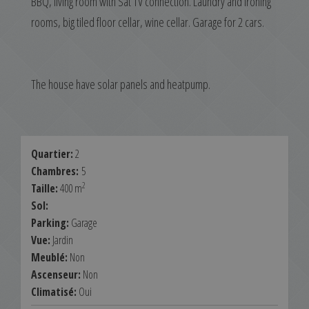
BBQ, living room with Sat TV connection. Laundry and ironing
rooms, big tiled floor cellar, wine cellar. Garage for 2 cars.
The house have solar panels and heatpump.
Quartier:
2
Chambres:
5
2
Taille:
400 m
Sol:
Parking:
Garage
Vue:
Jardin
Meublé:
Non
Ascenseur:
Non
Climatisé:
Oui