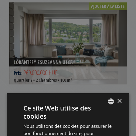
AJOUTER À LA LISTE
LÓRÁNTFFY ZSUZSANNA UTCA
269.000.000 HUF
Prix:
2
Quartier 2 • 2 Chambres • 100 m
AJOUTER À LA LISTE
×
Ce site Web utilise des
cookies
ENGLISH
Nous utilisons des cookies pour assurer le
HUNGARIAN
bon fonctionnement du site, pour