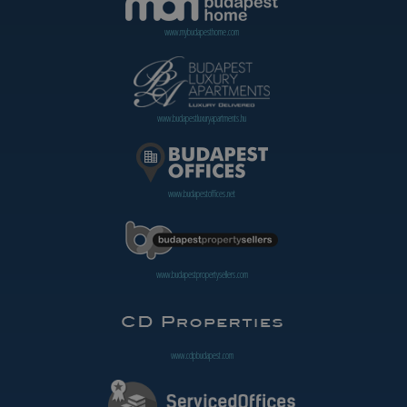
www.mybudapesthome.com
www.budapestluxuryapartments.hu
www.budapestoffices.net
www.budapestpropertysellers.com
www.cdpbudapest.com