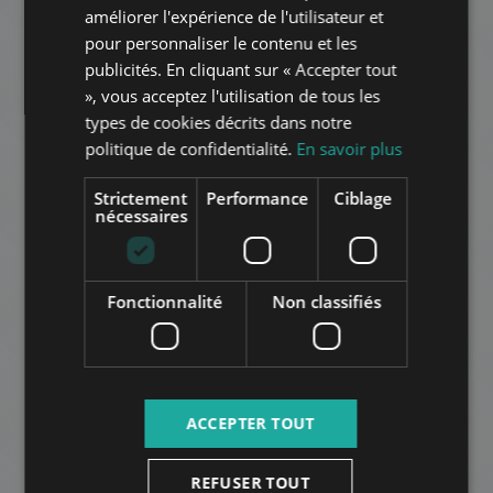
GERMAN
améliorer l'expérience de l'utilisateur et
pour personnaliser le contenu et les
FRENCH
BEM JÓZSEF UTCA
publicités. En cliquant sur « Accepter tout
ITALIAN
», vous acceptez l'utilisation de tous les
245.000.000 HUF
Prix:
SPANISH
types de cookies décrits dans notre
2
Quartier 2 • 2 Chambres • 91 m
politique de confidentialité.
En savoir plus
RUSSIAN
AJOUTER À LA LISTE
ARABIC
Strictement
Performance
Ciblage
nécessaires
Fonctionnalité
Non classifiés
SZIKLA UTCA
ACCEPTER TOUT
239.000.000 HUF
Prix:
2
Quartier 2 • 2 Chambres • 80 m
REFUSER TOUT