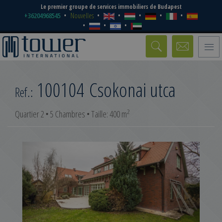
Le premier groupe de services immobiliers de Budapest
+36204968545
Nouvelles
Toggle
naviga
100104
Csokonai utca
Ref.:
2
Quartier 2 • 5 Chambres • Taille: 400 m