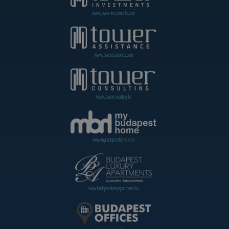
www.tower-investments.com
www.towerassistance.com
www.towerconsulting.hu
www.mybudapesthome.com
www.budapestluxuryapartments.hu