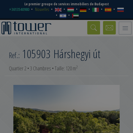
Le premier groupe de services immobiliers de Budapest
+3613540980
Nouvelles
Toggle
naviga
105903
Hárshegyi út
Ref.:
2
Quartier 2 • 3 Chambres • Taille: 120 m