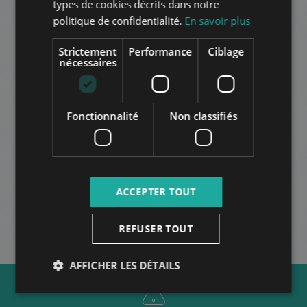
2026-09-15
SPANISH
types de cookies décrits dans notre
politique de confidentialité.
En savoir plus
RUSSIAN
ARABIC
Strictement
Performance
Ciblage
nécessaires
SZALAMANDRA KÖZ
Fonctionnalité
Non classifiés
1.016.000 HUF
Montant du loyer:
2
Quartier 2 • 3 chambres • 126 m
AUTRES
ACCEPTER TOUT
REFUSER TOUT
AFFICHER LES DÉTAILS