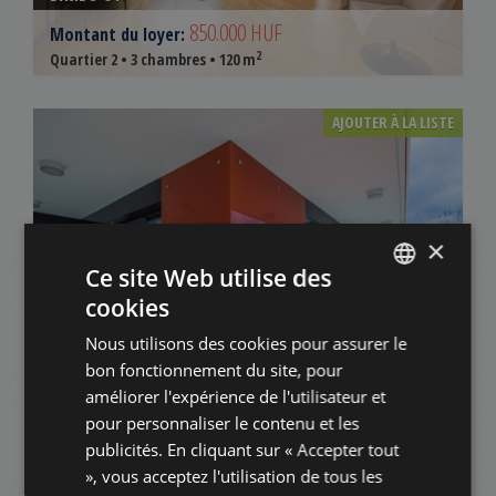
850.000 HUF
Montant du loyer:
2
Quartier 2 • 3 chambres • 120 m
AJOUTER À LA LISTE
×
Ce site Web utilise des
cookies
ENGLISH
SZALAMANDRA PARK
Nous utilisons des cookies pour assurer le
HUNGARIAN
835.000 HUF
Montant du loyer:
bon fonctionnement du site, pour
GERMAN
2
Quartier 2 • 2 chambres • 86 m
améliorer l'expérience de l'utilisateur et
pour personnaliser le contenu et les
FRENCH
publicités. En cliquant sur « Accepter tout
Disponible
AJOUTER À LA LISTE
ITALIAN
», vous acceptez l'utilisation de tous les
à partir du