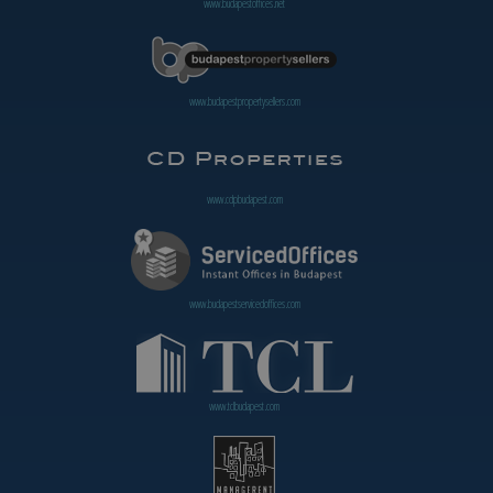
www.budapestoffices.net
www.budapestpropertysellers.com
www.cdpbudapest.com
www.budapestservicedoffices.com
www.tclbudapest.com