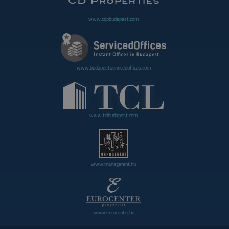
www.cdpbudapest.com
www.budapestservicedoffices.com
www.tclbudapest.com
www.managerent.hu
www.eurocenter.hu