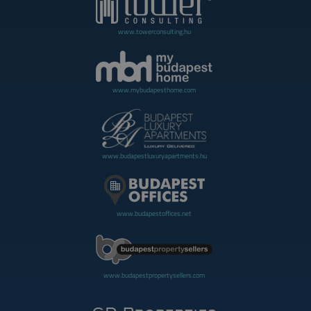
www.towerconsulting.hu
www.mybudapesthome.com
www.budapestluxuryapartments.hu
www.budapestoffices.net
www.budapestpropertysellers.com