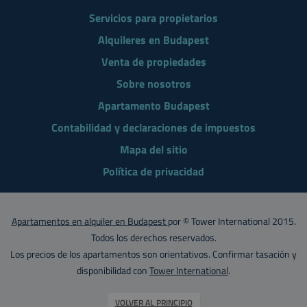
Servicios para propietarios
Alquileres en Budapest
Venta de propiedades
Sobre nosotros
Apartamento Budapest
Contabilidad y declaraciones de impuestos
Mapa del sitio
Política de privacidad
Apartamentos en alquiler en Budapest
por © Tower International 2015.
Todos los derechos reservados.
Los precios de los apartamentos son orientativos. Confirmar tasación y
disponibilidad con
Tower International
.
VOLVER AL PRINCIPIO