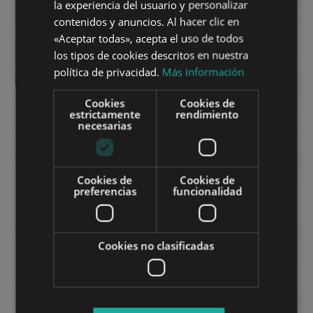
La renta:
la experiencia del usuario y personalizar
2
Distrito 2 • 3 dormitorios • 110 m
GERMAN
contenidos y anuncios. Al hacer clic en
«Aceptar todas», acepta el uso de todos
FRENCH
los tipos de cookies descritos en nuestra
AÑADIR A LA LISTA
ITALIAN
política de privacidad.
Más información
SPANISH
Cookies
Cookies de
RUSSIAN
estrictamente
rendimiento
necesarias
ARABIC
Cookies de
Cookies de
HŰVÖSVÖLGYI ÚT
preferencias
funcionalidad
724.000 HUF
La renta:
2
Distrito 2 • 3 dormitorios • 100 m
Cookies no clasificadas
MÁS