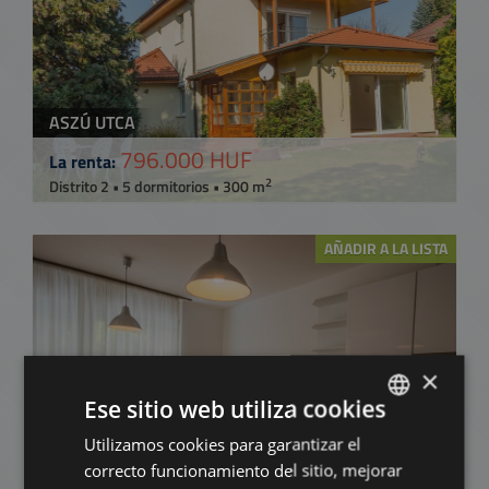
ASZÚ UTCA
796.000 HUF
La renta:
2
Distrito 2 • 5 dormitorios • 300 m
AÑADIR A LA LISTA
×
Ese sitio web utiliza cookies
Utilizamos cookies para garantizar el
ENGLISH
ZÖLDLOMB UTCA
correcto funcionamiento del sitio, mejorar
652.000 HUF
HUNGARIAN