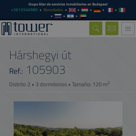
Grupo líder de servicios inmobiliarios en Budapest
+3613540980
Novedades
Togg
navi
Hárshegyi út
105903
Ref.:
2
Distrito 2 • 3 dormitorios • Tamaño: 120 m