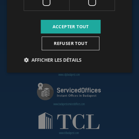
www.budapestoffices.net
ACCEPTER TOUT
REFUSER TOUT
www.budapestpropertysellers.com
AFFICHER LES DÉTAILS
www.cdpbudapest.com
www.budapestservicedoffices.com
www.tclbudapest.com