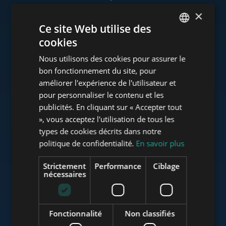
×
Ce site Web utilise des
cookies
www.tower-investments.com
ENGLISH
Nous utilisons des cookies pour assurer le
HUNGARIAN
bon fonctionnement du site, pour
GERMAN
améliorer l'expérience de l'utilisateur et
www.towerassistance.com
pour personnaliser le contenu et les
FRENCH
publicités. En cliquant sur « Accepter tout
ITALIAN
», vous acceptez l'utilisation de tous les
www.towerconsulting.hu
SPANISH
types de cookies décrits dans notre
politique de confidentialité.
En savoir plus
RUSSIAN
ARABIC
Strictement
Performance
Ciblage
www.mybudapesthome.com
nécessaires
Fonctionnalité
Non classifiés
www.budapestluxuryapartments.hu