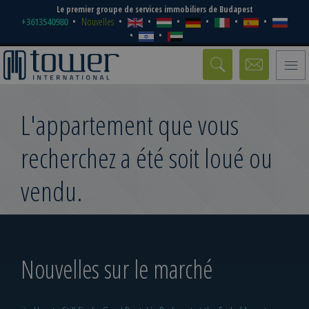
Le premier groupe de services immobiliers de Budapest
+3613540980
Nouvelles
Toggle
naviga
L'appartement que vous
recherchez a été soit loué ou
vendu.
Nouvelles sur le marché