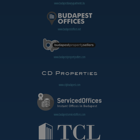
www.budapestluxuryapartments.hu
www.budapestoffices.net
www.budapestpropertysellers.com
www.cdpbudapest.com
www.budapestservicedoffices.com