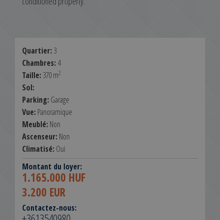
conditioned property.
Quartier:
3
Chambres:
4
2
Taille:
370 m
Sol:
Parking:
Garage
Vue:
Panoramique
Meublé:
Non
Ascenseur:
Non
Climatisé:
Oui
Montant du loyer:
1.165.000 HUF
3.200 EUR
Contactez-nous:
+3613540980