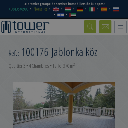
Le premier groupe de services immobiliers de Budapest
+3613540980
Nouvelles
Toggle
naviga
100176
Jablonka köz
Ref.:
2
Quartier 3 • 4 Chambres • Taille: 370 m