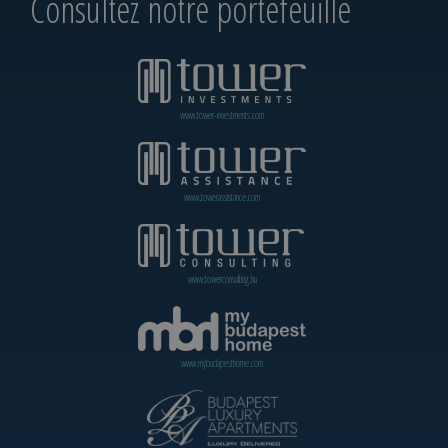
Consultez notre portefeuille
www.tower-investments.com
www.towerassistance.com
www.towerconsulting.hu
www.mybudapesthome.com