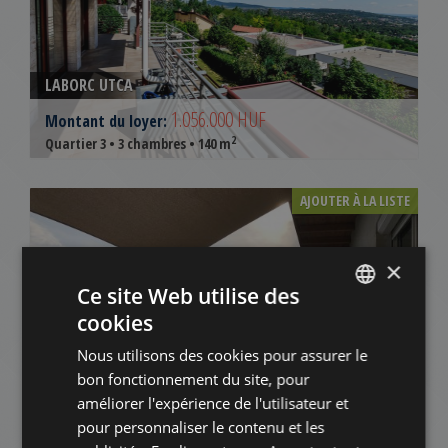
LABORC UTCA
1.056.000 HUF
Montant du loyer:
2
Quartier 3 • 3 chambres • 140 m
AJOUTER À LA LISTE
×
Ce site Web utilise des
cookies
ENGLISH
Nous utilisons des cookies pour assurer le
HUNGARIAN
bon fonctionnement du site, pour
FOLYONDÁR UTCA
GERMAN
améliorer l'expérience de l'utilisateur et
750.000 HUF
Montant du loyer:
pour personnaliser le contenu et les
FRENCH
2
Quartier 3 • 2 chambres • 82 m