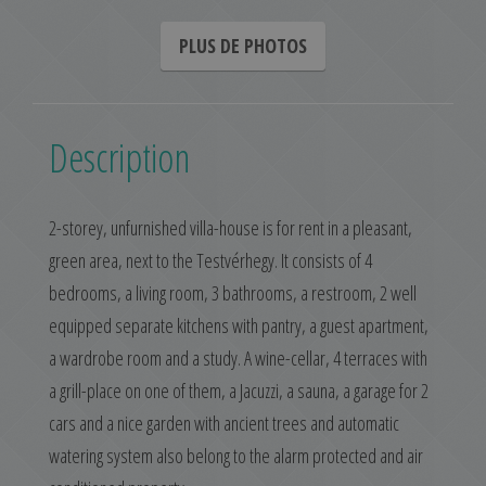
PLUS DE PHOTOS
Description
2-storey, unfurnished villa-house is for rent in a pleasant,
green area, next to the Testvérhegy. It consists of 4
bedrooms, a living room, 3 bathrooms, a restroom, 2 well
equipped separate kitchens with pantry, a guest apartment,
a wardrobe room and a study. A wine-cellar, 4 terraces with
a grill-place on one of them, a Jacuzzi, a sauna, a garage for 2
cars and a nice garden with ancient trees and automatic
watering system also belong to the alarm protected and air