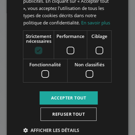
publicités. En cliquant sur « Accepter tout
ITALIAN
», vous acceptez l'utilisation de tous les
SPANISH
types de cookies décrits dans notre
AJOUTER À LA LISTE
politique de confidentialité.
En savoir plus
RUSSIAN
ARABIC
Strictement
Performance
Ciblage
nécessaires
Fonctionnalité
Non classifiés
TERSTVÉRHEGY
1.529.000 HUF
Montant du loyer:
2
Quartier 3 • 7 chambres • 400 m
ACCEPTER TOUT
AUTRES
REFUSER TOUT
AFFICHER LES DÉTAILS