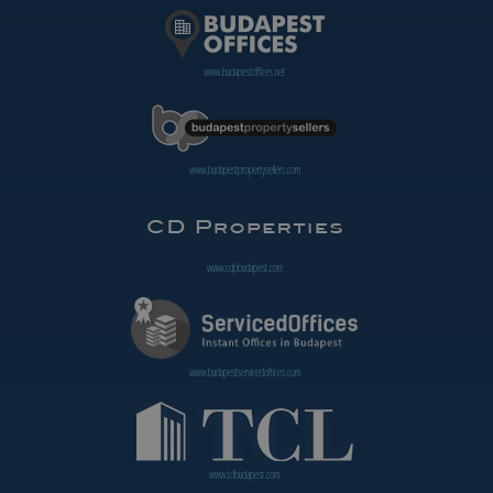
www.budapestoffices.net
www.budapestpropertysellers.com
www.cdpbudapest.com
www.budapestservicedoffices.com
www.tclbudapest.com