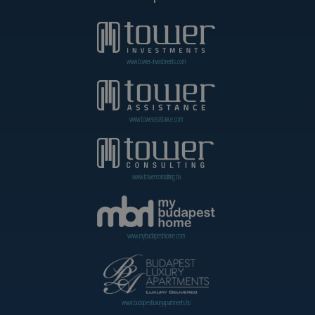
www.tower-investments.com
www.towerassistance.com
www.towerconsulting.hu
www.mybudapesthome.com
www.budapestluxuryapartments.hu