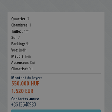
Quartier:
3
Chambres:
1
2
Taille:
67 m
Sol:
2
Parking:
No
Vue:
Jardin
Meublé:
Non
Ascenseur:
Oui
Climatisé:
Oui
Montant du loyer:
550.000 HUF
1.520 EUR
Contactez-nous:
+3613540980