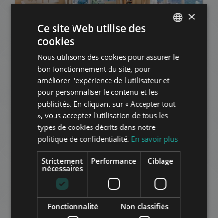
×
Ce site Web utilise des
TESTVÉRHEGY
cookies
1.162.000 HUF
ENGLISH
Montant du loyer:
2
Quartier 3 • 6 chambres • 290 m
Nous utilisons des cookies pour assurer le
HUNGARIAN
bon fonctionnement du site, pour
GERMAN
améliorer l'expérience de l'utilisateur et
AJOUTER À LA LISTE
pour personnaliser le contenu et les
FRENCH
publicités. En cliquant sur « Accepter tout
ITALIAN
», vous acceptez l'utilisation de tous les
SPANISH
types de cookies décrits dans notre
politique de confidentialité.
En savoir plus
RUSSIAN
ARABIC
Strictement
Performance
Ciblage
nécessaires
REMETEHEGYI ÚT
436.000 HUF
Montant du loyer:
2
Quartier 3 • 2 chambres • 90 m
Fonctionnalité
Non classifiés