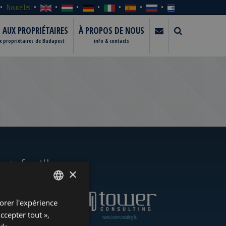
Nouvelles
S AUX PROPRIÉTAIRES
À PROPOS DE NOUS
ux propriétaires de Budapest
info & contacts
rtefeuille
×
orer l'expérience
ENGLISH
Accepter tout »,
www.towerassistance.com
www.towerconsulting.hu
HUNGARIAN