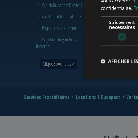
vous acceptez l'ut
Which Budapest District Fits Which Property Investor in 2026
confidentialité.
En
Apartment Renovation Budapest: How to Plan a Smarter Re
Strictement
nécessaires
Property Management Budapest: When Does It Make Sense t
Why Investing in Budapest Real Estate is a Smart Move in 
Investors
AFFICHER LES
Cliquez pour plus >
Services Propriétaires
Locations à Budapest
Vente
Les prix des appartement