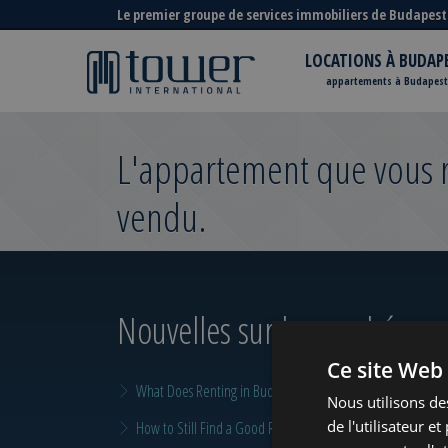
Le premier groupe de services immobiliers de Budapest
LOCATIONS À BUDAP
appartements à Budapest
L'appartement que vous re
vendu.
Nouvelles sur le marché
pour
Ce site Web 
What Does Renting in Budapest Really Cost?
Nous utilisons de
de l'utilisateur e
How to Still Find a Good Rental in Budapest at the End of A