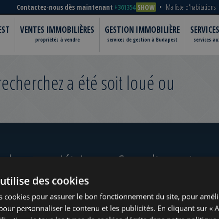
Contactez-nous dès maintenant
+361354
SHOW
Ma liste d'habitations
EST
VENTES IMMOBILIÈRES
GESTION IMMOBILIÈRE
SERVICE
propriétés à vendre
services de gestion à Budapest
services a
cherchez a été soit loué ou
 les propriétaires
Consultez notre po
utilise des cookies
s cookies pour assurer le bon fonctionnement du site, pour améli
t pour personnaliser le contenu et les publicités. En cliquant sur « 
ugust
www.tower-investments.com