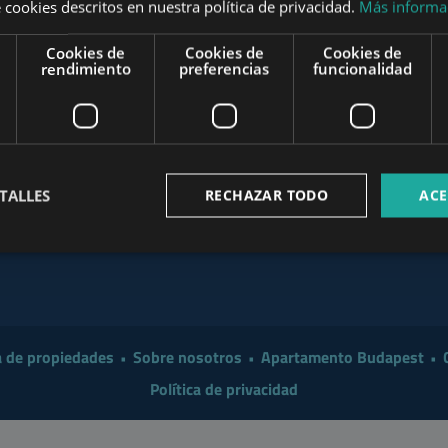
 cookies descritos en nuestra política de privacidad.
Más informa
t the End of August
Cookies de
Cookies de
Cookies de
Investor in 2026?
www.mybudapesthome.com
rendimiento
preferencias
funcionalidad
www
 a Smarter Renovation for
 Make Sense to Hire a
www.budapestpropertysellers.com
TALLES
RECHAZAR TODO
ACE
mart Move in 2026: A
www.tclbudapest.com
 de propiedades
Sobre nosotros
Apartamento Budapest
Política de privacidad