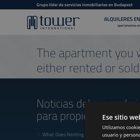
Grupo líder de servicios inmobiliarios en Budapest
ALQUILERES E
apartamentos en
The apartment you w
either rented or sold
Noticias del mercado i
para propietarios
Ese sitio we
Utilizamos cookie
What Does Renting in Budapest Really Cost?
usuario y persona