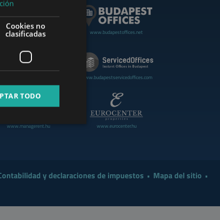
ción
GERMAN
Cookies no
FRENCH
www.budapestoffices.net
clasificadas
.budapestluxuryapartments.hu
ITALIAN
SPANISH
www.cdpbudapest.com
www.budapestservicedoffices.com
RUSSIAN
PTAR TODO
ARABIC
www.managerent.hu
www.eurocenter.hu
Contabilidad y declaraciones de impuestos
Mapa del sitio