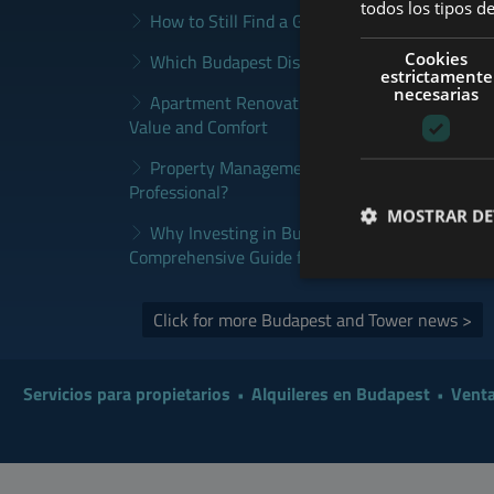
todos los tipos de
How to Still Find a Good Rental in Budapest a
Cookies
Which Budapest District Fits Which Property 
estrictamente
necesarias
Apartment Renovation Budapest: How to Plan
Value and Comfort
Property Management Budapest: When Does It
Professional?
MOSTRAR DE
Why Investing in Budapest Real Estate is a S
Comprehensive Guide for Investors
Click for more Budapest and Tower news >
Servicios para propietarios
Alquileres en Budapest
Venta