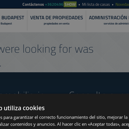
Contáctenos
+3620496
SHOW
Mi lista de casas
Noveda
N BUDAPEST
VENTA DE PROPIEDADES
ADMINISTRACIÓN 
 Budapest
propiedades en venta
servicios de adminis
ere looking for was
.
nmobiliario
Consulte nues
b utiliza cookies
s para garantizar el correcto funcionamiento del sitio, mejorar la
lizar contenidos y anuncios. Al hacer clic en «Aceptar todas», ace
www.tower-investments.com