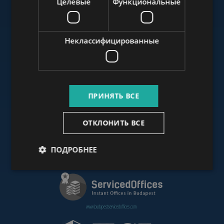
Целевые
Функциональные
www.budapestluxuryapartments.hu
Неклассифицированные
www.budapestoffices.net
ПРИНЯТЬ ВСЕ
www.budapestpropertysellers.com
ОТКЛОНИТЬ ВСЕ
ПОДРОБНЕЕ
www.cdpbudapest.com
www.budapestservicedoffices.com