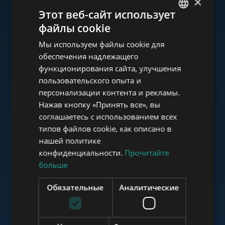
×
Ознакомьтесь с нашим
Этот веб-сайт использует
портфолио
файлы cookie
ENGLISH
Мы используем файлы cookie для
HUNGARIAN
обеспечения надлежащего
GERMAN
функционирования сайта, улучшения
пользовательского опыта и
FRENCH
www.tower-investments.com
персонализации контента и рекламы.
ITALIAN
Нажав кнопку «Принять все», вы
SPANISH
соглашаетесь с использованием всех
www.towerassistance.com
типов файлов cookie, как описано в
RUSSIAN
нашей политике
ARABIC
конфиденциальности.
Прочитайте
больше
www.towerconsulting.hu
Обязательные
Аналитические
www.mybudapesthome.com