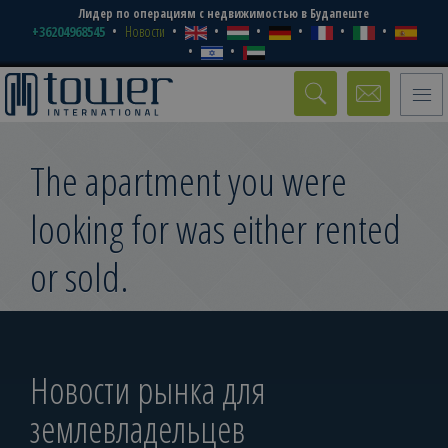
Лидер по операциям с недвижимостью в Будапеште
+36204968545
Новости
Toggle
naviga
The apartment you were
looking for was either rented
or sold.
Новости рынка для
землевладельцев