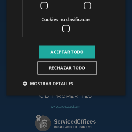
www.mybudapesthome.com
Cookies no clasificadas
www.budapestluxuryapartments.hu
ACEPTAR TODO
www.budapestoffices.net
RECHAZAR TODO
www.budapestpropertysellers.com
MOSTRAR DETALLES
www.cdpbudapest.com