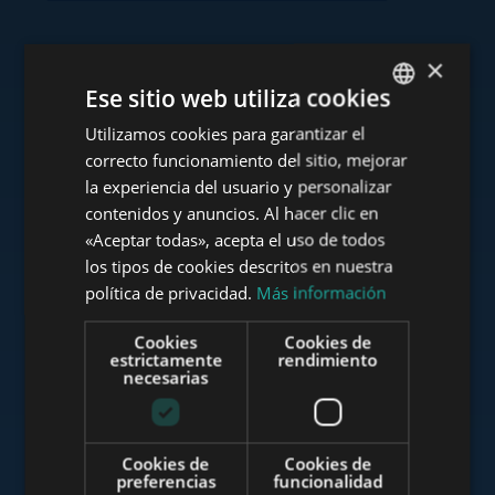
×
Consulte nuestra cartera
Ese sitio web utiliza cookies
Utilizamos cookies para garantizar el
ENGLISH
correcto funcionamiento del sitio, mejorar
HUNGARIAN
la experiencia del usuario y personalizar
GERMAN
contenidos y anuncios. Al hacer clic en
www.tower-investments.com
«Aceptar todas», acepta el uso de todos
FRENCH
los tipos de cookies descritos en nuestra
ITALIAN
política de privacidad.
Más información
www.towerassistance.com
SPANISH
Cookies
Cookies de
RUSSIAN
estrictamente
rendimiento
necesarias
ARABIC
www.towerconsulting.hu
Cookies de
Cookies de
preferencias
funcionalidad