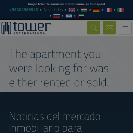
Grupo líder de servicios inmobiliarios en Budapest
+36204968545
Novedades
Togg
navi
The apartment you
were looking for was
either rented or sold.
Noticias del mercado
inmobiliario para