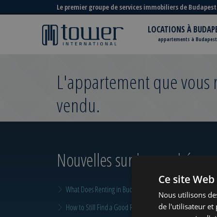
Le premier groupe de services immobiliers de Budapest
LOCATIONS À BUDAP
appartements à Budapest
L'appartement que vous re
vendu.
Nouvelles sur le marché
pour
Ce site Web 
What Does Renting in Budapest Really Cost?
Nous utilisons de
de l'utilisateur e
How to Still Find a Good Rental in Budapest at the End of A