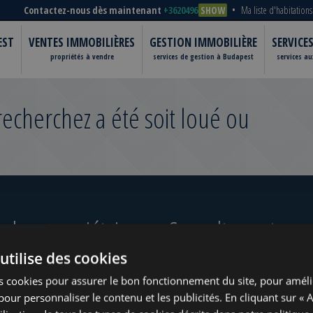
Contactez-nous dès maintenant
+3620496
SHOW
Ma liste d'habitations
EST
VENTES IMMOBILIÈRES
GESTION IMMOBILIÈRE
SERVICE
propriétés à vendre
services de gestion à Budapest
services a
cherchez a été soit loué ou
 les propriétaires
Consultez notre po
utilise des cookies
s cookies pour assurer le bon fonctionnement du site, pour améli
t pour personnaliser le contenu et les publicités. En cliquant sur « 
ugust
www.tower-investments.com