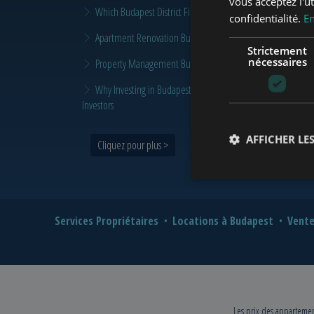
vous acceptez l'ut
Which Budapest District Fits Which Property Investor in 2026
confidentialité.
En
Apartment Renovation Budapest: How to Plan a Smarter Re
Strictement
nécessaires
Property Management Budapest: When Does It Make Sense t
Why Investing in Budapest Real Estate is a Smart Move in 
Investors
AFFICHER LES
Cliquez pour plus >
Services Propriétaires
Locations à Budapest
Vente
Les prix des appartement