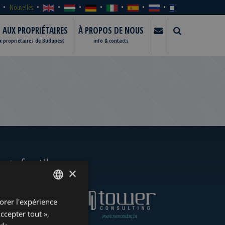
Nouvelles
S AUX PROPRIÉTAIRES
À PROPOS DE NOUS
ux propriétaires de Budapest
info & contacts
rtefeuille
×
orer l'expérience
ENGLISH
Accepter tout »,
www.towerassistance.com
www.towerconsulting.hu
HUNGARIAN