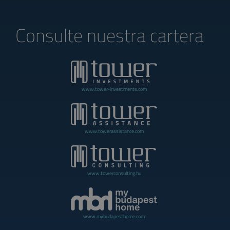
Consulte nuestra cartera
www.tower-investments.com
www.towerassistance.com
www.towerconsulting.hu
www.mybudapesthome.com