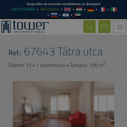
Grupo líder de servicios inmobiliarios en Budapest
+3613540980
Novedades
Togg
navi
67643
Tátra utca
Ref.:
2
Distrito 13 • 1 dormitorios • Tamaño: 100 m