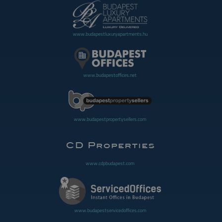
www.budapestluxuryapartments.hu
www.budapestoffices.net
www.budapestpropertysellers.com
www.cdpbudapest.com
www.budapestservicedoffices.com