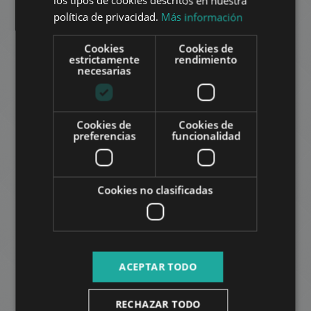
los tipos de cookies descritos en nuestra
300.000 HUF
La renta:
ITALIAN
política de privacidad.
Más información
2
Distrito 13 • 1 dormitorios • 60 m
SPANISH
Cookies
Cookies de
RUSSIAN
estrictamente
rendimiento
AÑADIR A LA LISTA
necesarias
ARABIC
Cookies de
Cookies de
preferencias
funcionalidad
Cookies no clasificadas
DANUBIUS UTCA, DANUBE PANORAMIC
540.000 HUF
La renta:
2
Distrito 13 • 1 dormitorios • 70 m
ACEPTAR TODO
AÑADIR A LA LISTA
RECHAZAR TODO