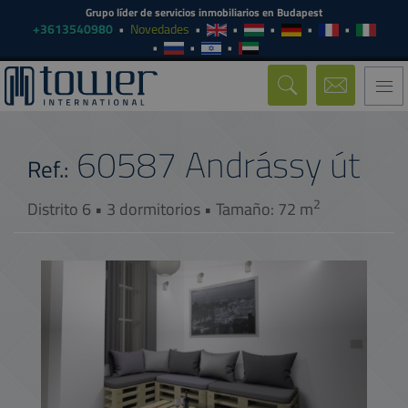
Grupo líder de servicios inmobiliarios en Budapest
+3613540980
Novedades
Togg
navi
60587
Andrássy út
Ref.:
2
Distrito 6 • 3 dormitorios • Tamaño: 72 m