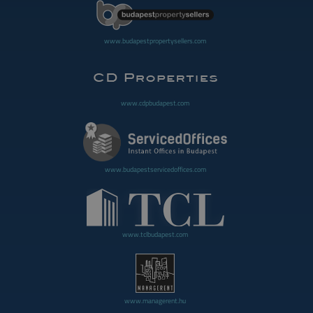
www.budapestpropertysellers.com
www.cdpbudapest.com
www.budapestservicedoffices.com
www.tclbudapest.com
www.managerent.hu