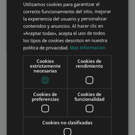
Utilizamos cookies para garantizar el
ENGLISH
correcto funcionamiento del sitio, mejorar
HUNGARIAN
la experiencia del usuario y personalizar
GERMAN
contenidos y anuncios. Al hacer clic en
ANDRÁSSY ROAD LUXURY
«Aceptar todas», acepta el uso de todos
FRENCH
732.000 HUF
La renta:
los tipos de cookies descritos en nuestra
ITALIAN
2
Distrito 6 • 2 dormitorios • 90 m
política de privacidad.
Más información
SPANISH
Cookies
Cookies de
AÑADIR A LA LISTA
RUSSIAN
estrictamente
rendimiento
necesarias
ARABIC
Cookies de
Cookies de
preferencias
funcionalidad
APARTMENT WITH TERRACE ON ANDRÁSSY
AVENNUE
Cookies no clasificadas
988.000 HUF
La renta: