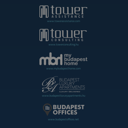
www.towerassistance.com
www.towerconsulting.hu
www.mybudapesthome.com
www.budapestluxuryapartments.hu
www.budapestoffices.net