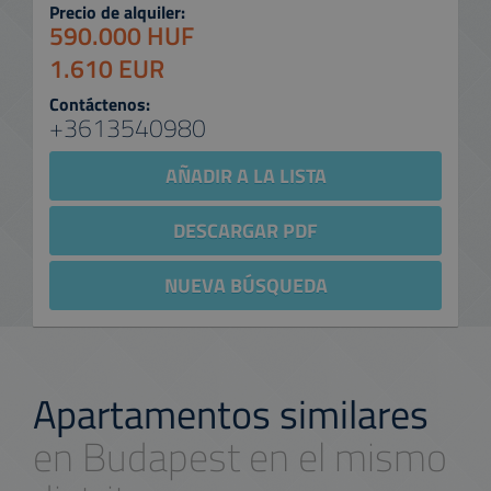
Precio de alquiler:
590.000 HUF
1.610 EUR
Contáctenos:
+3613540980
AÑADIR A LA LISTA
DESCARGAR PDF
NUEVA BÚSQUEDA
Apartamentos similares
en Budapest en el mismo