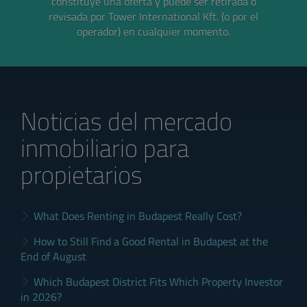
constituye una oferta y puede ser retirada o
revisada por Tower International Kft. (o por el
operador) en cualquier momento.
Noticias del mercado
inmobiliario para
propietarios
What Does Renting in Budapest Really Cost?
How to Still Find a Good Rental in Budapest at the
End of August
Which Budapest District Fits Which Property Investor
in 2026?