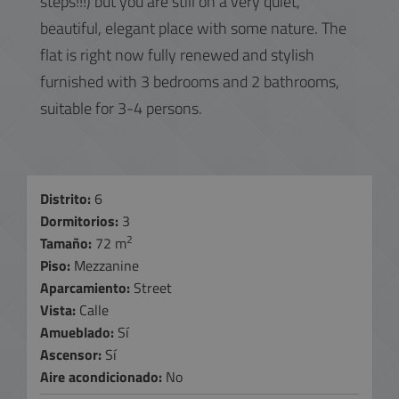
steps!!!) but you are still on a very quiet,
beautiful, elegant place with some nature. The
flat is right now fully renewed and stylish
furnished with 3 bedrooms and 2 bathrooms,
suitable for 3-4 persons.
Distrito:
6
Dormitorios:
3
2
Tamaño:
72 m
Piso:
Mezzanine
Aparcamiento:
Street
Vista:
Calle
Amueblado:
Sí
Ascensor:
Sí
Aire acondicionado:
No