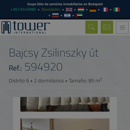
Grupo líder de servicios inmobiliarios en Budapest
+3613540980
Novedades
Togg
navi
Bajcsy Zsilinszky út
594920
Ref.:
2
Distrito 6 • 2 dormitorios • Tamaño: 85 m