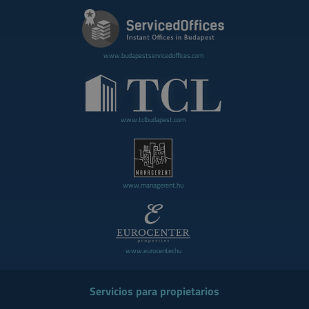
www.budapestservicedoffices.com
www.tclbudapest.com
www.managerent.hu
www.eurocenter.hu
Servicios para propietarios