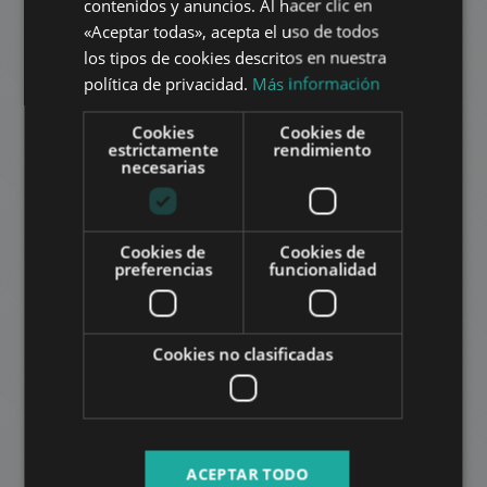
contenidos y anuncios. Al hacer clic en
«Aceptar todas», acepta el uso de todos
FRENCH
los tipos de cookies descritos en nuestra
ITALIAN
política de privacidad.
Más información
PAULAY LUXURY
SPANISH
526.000 HUF
La renta:
Cookies
Cookies de
RUSSIAN
estrictamente
rendimiento
2
Distrito 6 • 3 dormitorios • 100 m
necesarias
ARABIC
AÑADIR A LA LISTA
Cookies de
Cookies de
preferencias
funcionalidad
Cookies no clasificadas
HUGE ROOF TERRACE
1.271.000 HUF
La renta:
ACEPTAR TODO
2
Distrito 6 • 3 dormitorios • 125 m