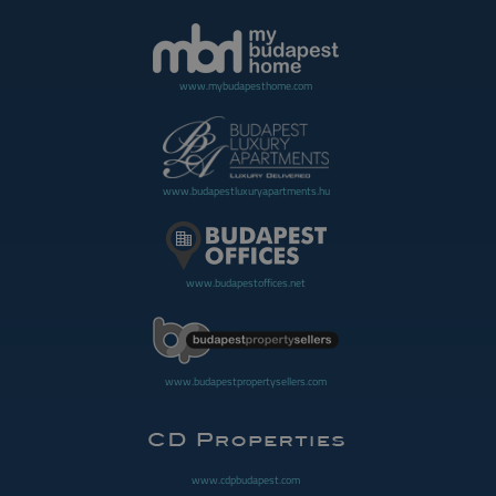
www.mybudapesthome.com
www.budapestluxuryapartments.hu
www.budapestoffices.net
www.budapestpropertysellers.com
www.cdpbudapest.com