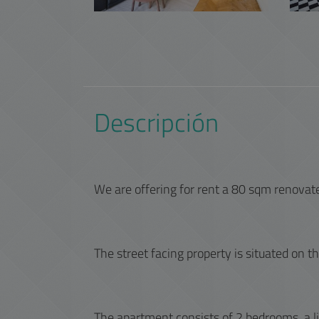
Descripción
We are offering for rent a 80 sqm renovate
The street facing property is situated on t
The apartment consists of 2 bedrooms, a li