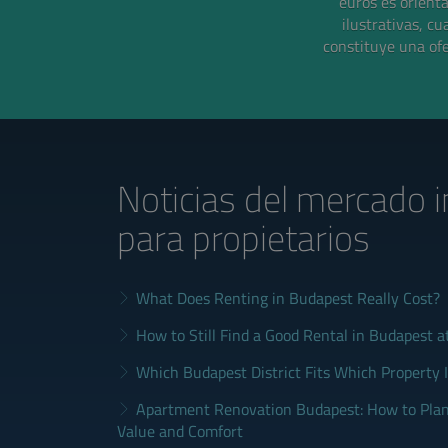
euros es orient
ilustrativas, cu
constituye una ofe
Noticias del mercado i
para propietarios
What Does Renting in Budapest Really Cost?
How to Still Find a Good Rental in Budapest a
Which Budapest District Fits Which Property 
Apartment Renovation Budapest: How to Plan
Value and Comfort