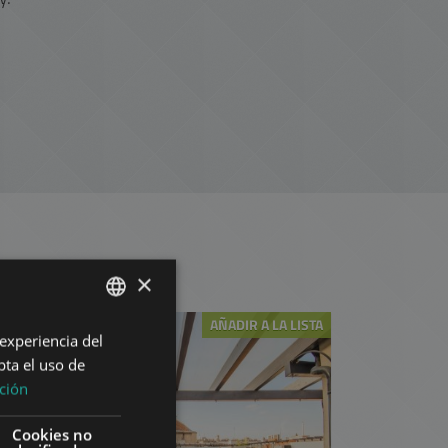
strito
×
AÑADIR A LA LISTA
 experiencia del
ENGLISH
pta el uso de
HUNGARIAN
ción
GERMAN
Cookies no
FRENCH