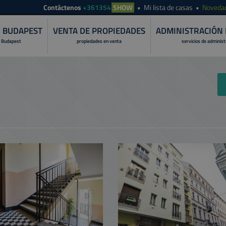
Contáctenos
+361354
SHOW
Mi lista de casas
Noveda
N BUDAPEST
VENTA DE PROPIEDADES
ADMINISTRACIÓN 
 Budapest
propiedades en venta
servicios de adminis