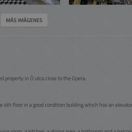
MÁS IMÁGENES
d property in Ó utca close to the Opera.
he 4th floor in a good condition building which has an elevator
ving room, a kitchen, a dining area, a bathroom and a balcon