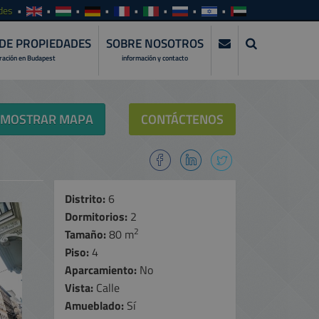
des
DE PROPIEDADES
SOBRE NOSOTROS
tración en Budapest
información y contacto
MOSTRAR MAPA
CONTÁCTENOS
Distrito:
6
Dormitorios:
2
2
Tamaño:
80 m
Piso:
4
Aparcamiento:
No
Vista:
Calle
Amueblado:
Sí