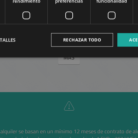
rendimiento
preferencias
funcionalidad
TERÉZVÁROS
653.000 HUF
(€1.800)
La renta:
2
6
Distrito 6 • 2 dormitorios • 80 m
Ref:
428124
TALLES
RECHAZAR TODO
ACE
MÁS
 alquiler se basan en un mínimo 12 meses de contrato de alq