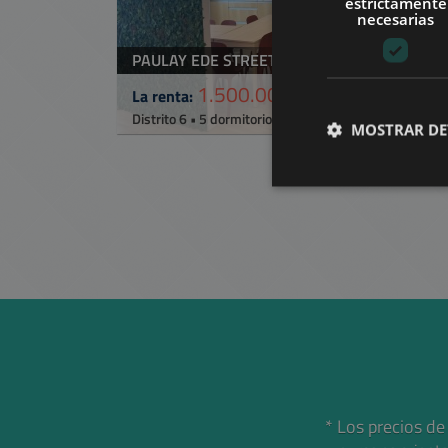
estrictamente
necesarias
PAULAY EDE STREET
1.500.000 HUF
(€4.130)
La renta:
2
Distrito 6 • 5 dormitorios • 229 m
Ref:
53979
MOSTRAR DE
* Los precios de