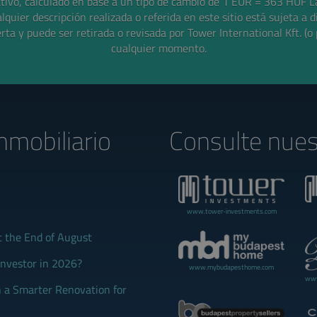
ativo, calculado en base a un tipo de cambio de 1 EUR = 363 HUF
L
alquier descripción realizada o referida en este sitio está sujeta a d
rta y puede ser retirada o revisada por Tower International Kft. (o 
cualquier momento.
nmobiliario
Consulte nues
www.tower-investments.com
t the End of August
Investor in 2026?
www.mybudapesthome.com
www
 a Smarter Renovation for