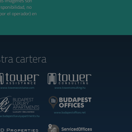
as imágenes son
isponibilidad, no
por el operador) en
tra cartera
www.towerassistance.com
www.towerconsulting.hu
www.budapestoffices.net
.budapestluxuryapartments.hu