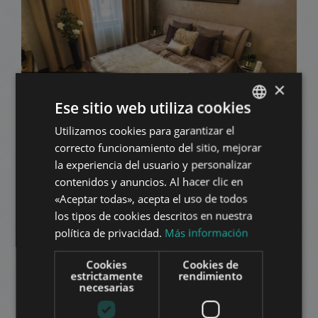
NAGYMEZŐ UTCA
×
1.086.000 HUF
Ese sitio web utiliza cookies
La renta:
2
Distrito 6 • 3 dormitorios • 97 m
Utilizamos cookies para garantizar el
ENGLISH
correcto funcionamiento del sitio, mejorar
HUNGARIAN
AÑADIR A LA LISTA
la experiencia del usuario y personalizar
GERMAN
contenidos y anuncios. Al hacer clic en
«Aceptar todas», acepta el uso de todos
FRENCH
los tipos de cookies descritos en nuestra
ITALIAN
política de privacidad.
Más información
SPANISH
Cookies
Cookies de
RUSSIAN
estrictamente
rendimiento
necesarias
SZÍV UTCA
ARABIC