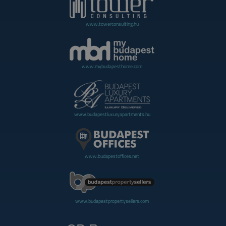
www.towerconsulting.hu
www.mybudapesthome.com
www.budapestluxuryapartments.hu
www.budapestoffices.net
www.budapestpropertysellers.com