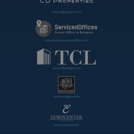
www.cdpbudapest.com
www.budapestservicedoffices.com
www.tclbudapest.com
www.managerent.hu
www.eurocenter.hu