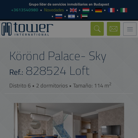
Grupo líder de servicios inmobiliarios en Budapest
+3613540980
Novedades
Togg
navi
Körönd Palace- Sky
828524
Loft
Ref.:
2
Distrito 6 • 2 dormitorios • Tamaño: 114 m