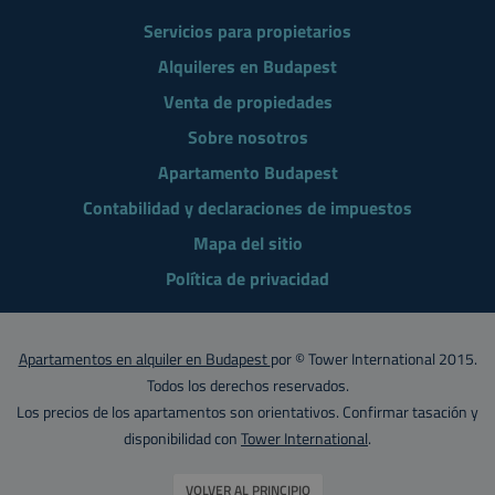
Servicios para propietarios
Alquileres en Budapest
Venta de propiedades
Sobre nosotros
Apartamento Budapest
Contabilidad y declaraciones de impuestos
Mapa del sitio
Política de privacidad
Apartamentos en alquiler en Budapest
por © Tower International 2015.
Todos los derechos reservados.
Los precios de los apartamentos son orientativos. Confirmar tasación y
disponibilidad con
Tower International
.
VOLVER AL PRINCIPIO