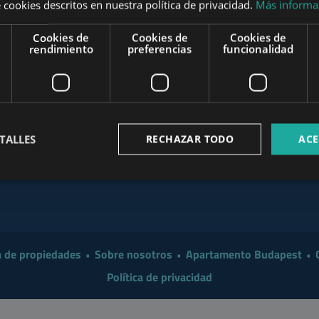
 cookies descritos en nuestra política de privacidad.
Más informa
t the End of August
Cookies de
Cookies de
Cookies de
Investor in 2026?
www.mybudapesthome.com
rendimiento
preferencias
funcionalidad
www
 a Smarter Renovation for
 Make Sense to Hire a
www.budapestpropertysellers.com
TALLES
RECHAZAR TODO
ACE
mart Move in 2026: A
www.tclbudapest.com
 de propiedades
Sobre nosotros
Apartamento Budapest
Política de privacidad