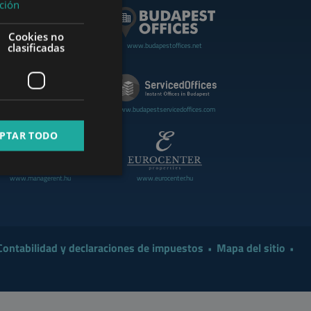
ción
GERMAN
Cookies no
FRENCH
www.budapestoffices.net
clasificadas
.budapestluxuryapartments.hu
ITALIAN
SPANISH
www.cdpbudapest.com
www.budapestservicedoffices.com
RUSSIAN
PTAR TODO
ARABIC
www.managerent.hu
www.eurocenter.hu
Contabilidad y declaraciones de impuestos
Mapa del sitio