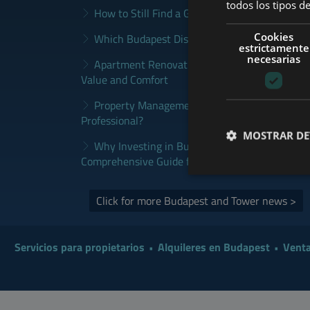
todos los tipos de
How to Still Find a Good Rental in Budapest a
Cookies
Which Budapest District Fits Which Property 
estrictamente
necesarias
Apartment Renovation Budapest: How to Plan
Value and Comfort
Property Management Budapest: When Does It
Professional?
MOSTRAR DE
Why Investing in Budapest Real Estate is a S
Comprehensive Guide for Investors
Click for more Budapest and Tower news >
Servicios para propietarios
Alquileres en Budapest
Venta