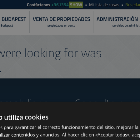
Contáctenos
+361354
SHOW
Mi lista de casas
Noveda
N BUDAPEST
VENTA DE PROPIEDADES
ADMINISTRACIÓN 
 Budapest
propiedades en venta
servicios de adminis
ere looking for was
.
nmobiliario
Consulte nues
b utiliza cookies
s para garantizar el correcto funcionamiento del sitio, mejorar la
lizar contenidos y anuncios. Al hacer clic en «Aceptar todas», ace
www.tower-investments.com