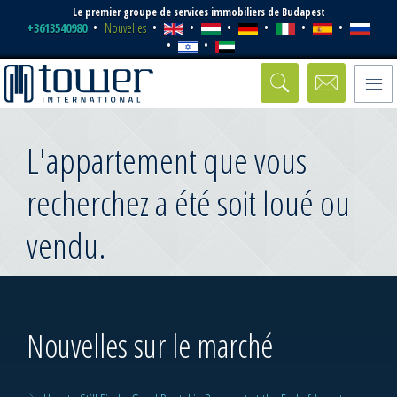
Le premier groupe de services immobiliers de Budapest
+3613540980
Nouvelles
Toggle
naviga
L'appartement que vous
recherchez a été soit loué ou
vendu.
Nouvelles sur le marché