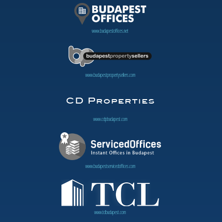
www.budapestoffices.net
www.budapestpropertysellers.com
www.cdpbudapest.com
www.budapestservicedoffices.com
www.tclbudapest.com