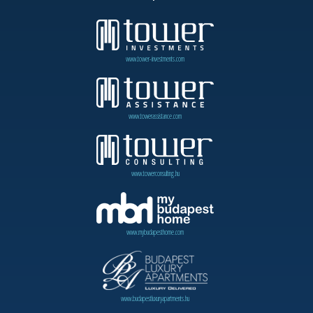
www.tower-investments.com
www.towerassistance.com
www.towerconsulting.hu
www.mybudapesthome.com
www.budapestluxuryapartments.hu