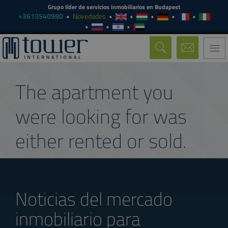
Grupo líder de servicios inmobiliarios en Budapest
+3613540980
Novedades
Togg
navi
The apartment you
were looking for was
either rented or sold.
Noticias del mercado
inmobiliario para