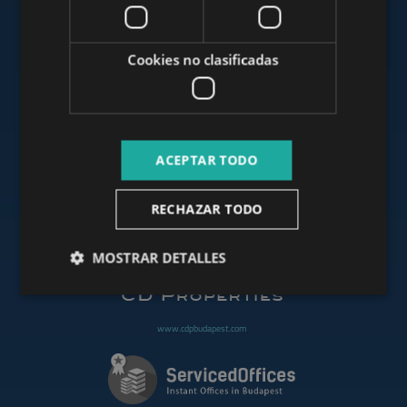
www.mybudapesthome.com
Cookies no clasificadas
www.budapestluxuryapartments.hu
ACEPTAR TODO
www.budapestoffices.net
RECHAZAR TODO
www.budapestpropertysellers.com
MOSTRAR DETALLES
www.cdpbudapest.com