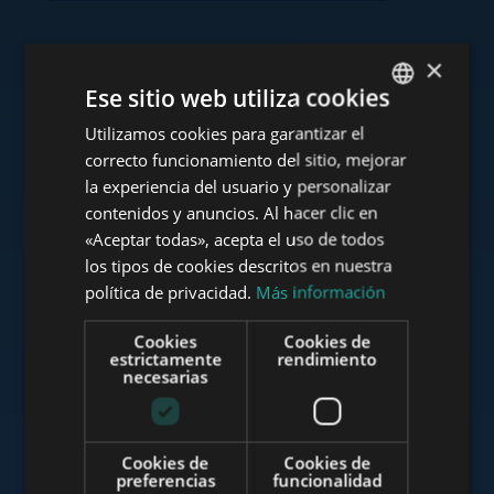
×
Consulte nuestra cartera
Ese sitio web utiliza cookies
Utilizamos cookies para garantizar el
ENGLISH
correcto funcionamiento del sitio, mejorar
HUNGARIAN
la experiencia del usuario y personalizar
GERMAN
contenidos y anuncios. Al hacer clic en
www.tower-investments.com
«Aceptar todas», acepta el uso de todos
FRENCH
los tipos de cookies descritos en nuestra
ITALIAN
política de privacidad.
Más información
www.towerassistance.com
SPANISH
Cookies
Cookies de
RUSSIAN
estrictamente
rendimiento
necesarias
ARABIC
www.towerconsulting.hu
Cookies de
Cookies de
preferencias
funcionalidad