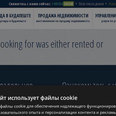
Свяжитесь с нами сейчас:
+361354
SHOW
Мой список домов
Ново
ДА В БУДАПЕШТЕ
ПРОДАЖА НЕДВИЖИМОСТИ
УПРАВЛЕН
артиры в Будапеште
выставленная на продажу недвижимость
услуги по 
ooking for was either rented or
владельцев
Ознакомьтесь с
айт использует файлы cookie
файлы cookie для обеспечения надлежащего функционирова
ugust
зовательского опыта и персонализации контента и рекламы
www.tower-investments.com