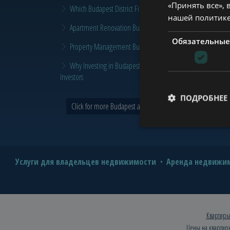
«Принять все», 
Which Budapest District Fits Which Property Investor in 2026
нашей политик
Apartment Renovation Budapest: How to Plan a Smarter Re
Обязательные
Property Management Budapest: When Does It Make Sense t
Why Investing in Budapest Real Estate is a Smart Move in 
Investors
ПОДРОБНЕЕ
Click for more Budapest and Tower news >
Услуги для владельцев недвижимости
Аренда недвижим
Квартиры
Цены на квартир