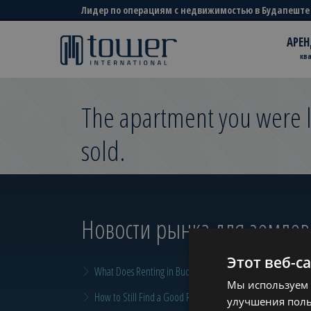
Лидер по операциям с недвижимостью в Будапеште
АРЕН
кв
The apartment you were l
sold.
Новости рынка для земле
Этот веб-с
What Does Renting in Budapest Really Cost?
Мы используем 
How to Still Find a Good Rental in Budapest at the End of A
улучшения поль