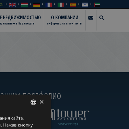
сти
ИЕ НЕДВИЖИМОСТЬЮ
О КОМПАНИИ
управлению в Будапеште
информация и контакты
 нашим портфолио
×
ния сайта,
ENGLISH
www.towerassistance.com
www.towerconsulting.hu
. Нажав кнопку
HUNGARIAN