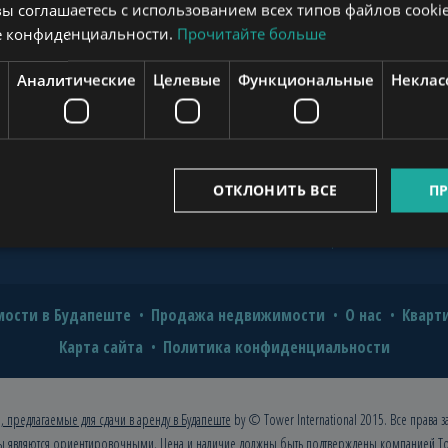
вы соглашаетесь с использованием всех типов файлов cookie
?
е конфиденциальности.
Прочитайте больше
novation for Value and Comfort
www.mybudapesthome.com
Аналитические
Целевые
Функциональные
Неклас
o Hire a Professional?
2026: A Comprehensive Guide for
www.budapestpropertysellers.com
ОТКЛОНИТЬ ВСЕ
ПР
www.tclbudapest.com
ости в Будапеште
Продажа недвижимости
О нас
Кварт
Карта сайта
Политика конфиденциальности
, предлагаемые для сдачи в аренду в Будапеште
by © Tower International 2015. Все права 
ы являются ориентировочными. Цена и наличие должны быть подтверждены компанией
To