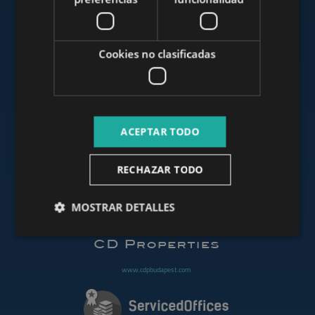
www.mybudapesthome.com
Cookies no clasificadas
www.budapestluxuryapartments.hu
ACEPTAR TODO
www.budapestoffices.net
RECHAZAR TODO
MOSTRAR DETALLES
www.budapestpropertysellers.com
www.cdpbudapest.com