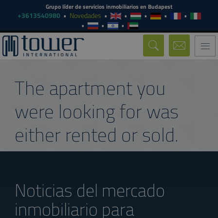
Grupo líder de servicios inmobiliarios en Budapest
+3613540980
Novedades
Togg
navi
The apartment you
were looking for was
either rented or sold.
Noticias del mercado
inmobiliario para