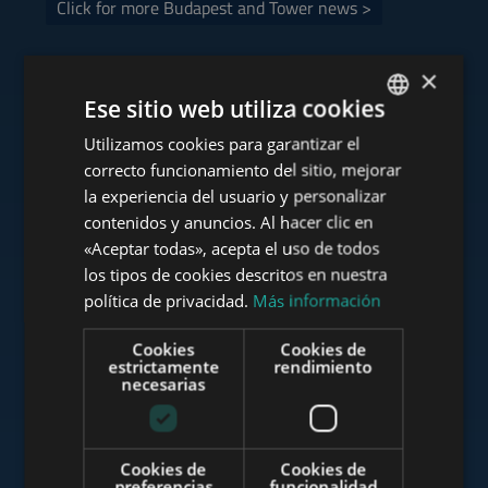
Click for more Budapest and Tower news >
×
Ese sitio web utiliza cookies
Consulte nuestra cartera
Utilizamos cookies para garantizar el
ENGLISH
correcto funcionamiento del sitio, mejorar
HUNGARIAN
la experiencia del usuario y personalizar
GERMAN
contenidos y anuncios. Al hacer clic en
«Aceptar todas», acepta el uso de todos
www.tower-investments.com
FRENCH
los tipos de cookies descritos en nuestra
ITALIAN
política de privacidad.
Más información
SPANISH
www.towerassistance.com
Cookies
Cookies de
RUSSIAN
estrictamente
rendimiento
necesarias
ARABIC
www.towerconsulting.hu
Cookies de
Cookies de
preferencias
funcionalidad