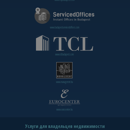
www.budapestservicedoffices.com
www.tclbudapest.com
www.managerent.hu
www.eurocenter.hu
Услуги для владельцев недвижимости