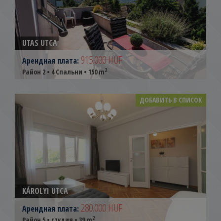
UTAS UTCA
915.000 HUF
Арендная плата:
2
Район 2 • 4 Спальни • 150 m
ДОБАВИТЬ В СПИСОК
KÁROLYI UTCA
280.000 HUF
Арендная плата:
2
Район 5 • студия • 39 m