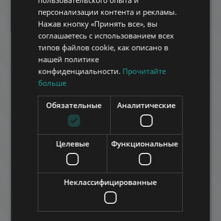
пользовательского опыта и
FRENCH
персонализации контента и рекламы.
ITALIAN
Нажав кнопку «Принять все», вы
SPANISH
соглашаетесь с использованием всех
NAGYDIOFA UTCA
типов файлов cookie, как описано в
RUSSIAN
нашей политике
311.000 HUF
Арендная плата:
ARABIC
конфиденциальности.
Прочитайте
2
Район 7 • студия • 25 m
больше
ДОБАВИТЬ В СПИСОК
Обязательные
Аналитические
Целевые
Функциональные
Неклассифицированные
PUSZTASZERI ÚT
700.000 HUF
Арендная плата:
2