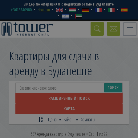
Лидер по операциям с недвижимостью в Будапеште
+3613540980
Новости
Toggle
naviga
Квартиры для сдачи в
аренду в Будапеште
поиск
ПОИСК
недвижимости
РАСШИРЕННЫЙ ПОИСК
КАРТА
Цена
•
Район
•
Комнаты
637 Аренда квартир в Будапеште • Стр. 1 из 22