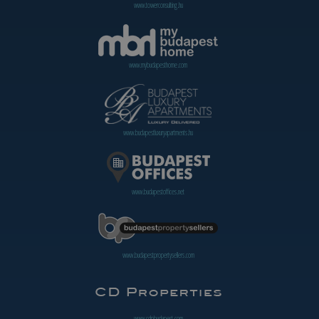
www.towerconsulting.hu
www.mybudapesthome.com
www.budapestluxuryapartments.hu
www.budapestoffices.net
www.budapestpropertysellers.com
www.cdpbudapest.com