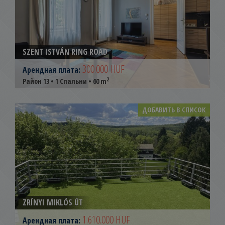
SZENT ISTVÁN RING ROAD
300.000 HUF
Арендная плата:
2
Район 13 • 1 Спальни • 60 m
ДОБАВИТЬ В СПИСОК
ZRÍNYI MIKLÓS ÚT
1.610.000 HUF
Арендная плата: