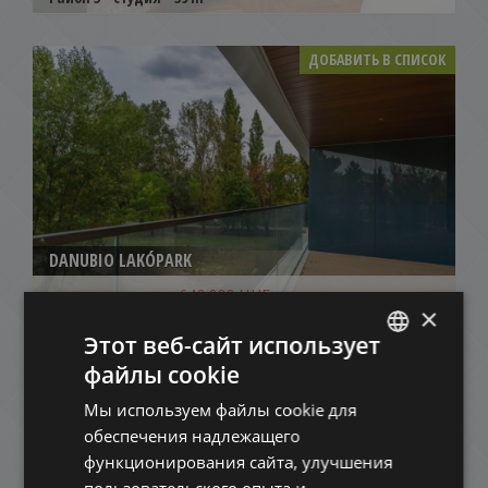
ДОБАВИТЬ В СПИСОК
DANUBIO LAKÓPARK
640.000 HUF
Арендная плата:
×
2
Район 13 • 2 Спальни • 74 m
Этот веб-сайт использует
файлы cookie
ENGLISH
ДОБАВИТЬ В СПИСОК
Мы используем файлы cookie для
HUNGARIAN
обеспечения надлежащего
GERMAN
функционирования сайта, улучшения