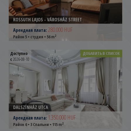
KOSSUTH LAJOS - VÁROSHÁZ STREET
280.000 HUF
Арендная плата:
2
Район 5 • студия • 56 m
Доступно
ДОБАВИТЬ В СПИСОК
с
2026-08-10
DALSZÍNHÁZ UTCA
1.350.000 HUF
Арендная плата:
2
Район 6 • 3 Спальни • 115 m