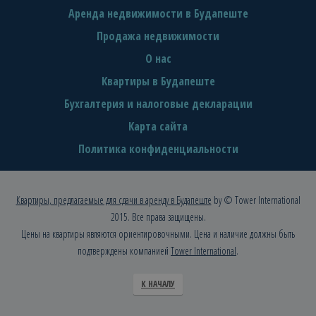
Аренда недвижимости в Будапеште
Продажа недвижимости
О нас
Квартиры в Будапеште
Бухгалтерия и налоговые декларации
Карта сайта
Политика конфиденциальности
Квартиры, предлагаемые для сдачи в аренду в Будапеште
by © Tower International
2015. Все права защищены.
Цены на квартиры являются ориентировочными. Цена и наличие должны быть
подтверждены компанией
Tower International
.
К НАЧАЛУ