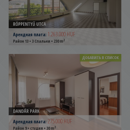
RÖPPENTYŰ UTCA
1.263.000 HUF
Арендная плата:
2
Район 13 • 3 Спальни • 230 m
ДОБАВИТЬ В СПИСОК
DANDÁR PARK
275.000 HUF
Арендная плата:
2
Район 9 • студия • 30 m