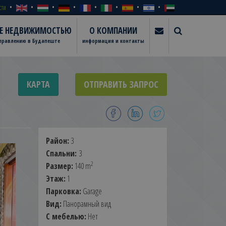
сти
ИЕ НЕДВИЖИМОСТЬЮ
О КОМПАНИИ
управлению в Будапеште
информация и контакты
КАРТА
ОТПРАВИТЬ ЗАПРОС
Район:
3
Спальни:
3
2
Размер:
140 m
Этаж:
1
Парковка:
Garage
Вид:
Панорамный вид
С мебелью:
Нет