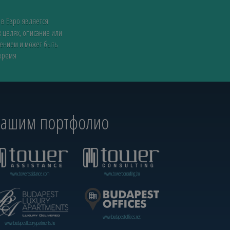
 в Евро является
 целях, описание или
жением и может быть
 время
 нашим портфолио
www.towerassistance.com
www.towerconsulting.hu
www.budapestoffices.net
www.budapestluxuryapartments.hu