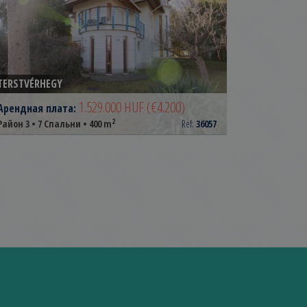
TERSTVÉRHEGY
1.529.000 HUF
(€4.200)
Арендная плата:
2
Район 3 • 7 Спальни • 400 m
Ref:
36057