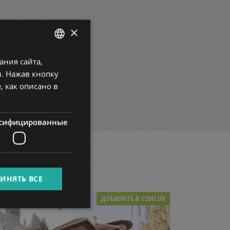
×
ния сайта,
ENGLISH
. Нажав кнопку
HUNGARIAN
, как описано в
GERMAN
FRENCH
сифицированные
ITALIAN
SPANISH
RUSSIAN
ИНЯТЬ ВСЕ
ARABIC
ДОБАВИТЬ В СПИСОК