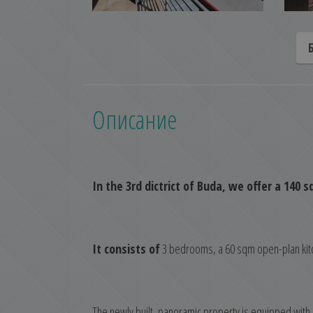
Описание
​In the 3rd dictrict of Buda, we offer a 140 
It consists of
3 bedrooms, a 60 sqm open-plan kitc
The newly built, panoramic property is equipped with a