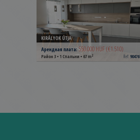
KIRÁLYOK ÚTJA
550.000 HUF
(€1.510)
Арендная плата:
2
Район 3 • 1 Спальни • 67 m
Ref:
90476