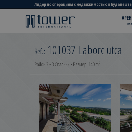
Лидер по операциям с недвижимостью в Будапеште
АРЕН
кв
101037
Laborc utca
Ref.:
2
Район 3 • 3 Спальни • Размер: 140 m