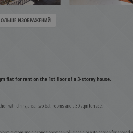
БОЛЬШЕ ИЗОБРАЖЕНИЙ
sqm flat for rent on the 1st floor of a 3-storey house.
hen with dining area, two bathrooms and a 30 sqm terrace.
larm system and air conditioning as well. It has a private garden for shared 