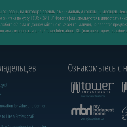
ды основаны на договоре аренды с минимальным сроком 12 месяцев.
Цена
ссчитана по курсу 1 EUR = 364 HUF
Фотографии используются в иллюстративных
 любого объекта на данном сайте не означает го наличия, не является предло
но или изменено компанией Tower International Kft. (или оператором) в любое
владельцев
Ознакомьтесь с
ugust
?
www.tower-investments.com
novation for Value and Comfort
o Hire a Professional?
www.mybudapesthome.com
2026: A Comprehensive Guide for