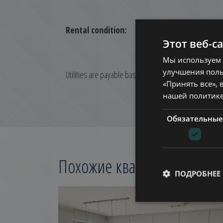
Rental condition:
Этот веб-с
Мы используем 
улучшения поль
Utilities are payable based on consumption.
«Принять все», 
нашей политик
Обязательные
Похожие квартиры в
Будап
ПОДРОБНЕЕ
ДОБАВИТЬ В СПИС