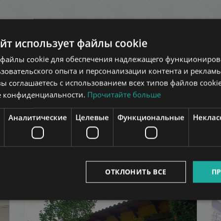
айт использует файлы cookie
файлы cookie для обеспечения надлежащего функционирова
зовательского опыта и персонализации контента и рекламы
вы соглашаетесь с использованием всех типов файлов cookie
е конфиденциальности.
Прочитайте больше
Аналитические
Целевые
Функциональные
Неклас
еште в этом же районе
ОТКЛОНИТЬ ВСЕ
ПР
ОК
ДОБАВИТЬ В СПИСОК