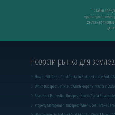
* Ставки арен
ориентировочной и ра
ссылка на описание
удале
Новости рынка для земле
How to Still Find a Good Rental in Budapest at the End of A
Which Budapest District Fits Which Property Investor in 2026
Apartment Renovation Budapest: How to Plan a Smarter Re
Property Management Budapest: When Does It Make Sense t
Why Investing in Budapest Real Estate is a Smart Move in 