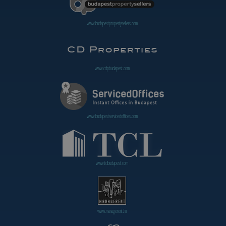
www.budapestpropertysellers.com
www.cdpbudapest.com
www.budapestservicedoffices.com
www.tclbudapest.com
www.managerent.hu