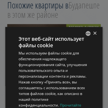
Похожие квартиры в
Будапеште
в этом же районе
ДОБАВИТЬ В СПИСОК
×
Этот веб-сайт использует
файлы cookie
ENGLISH
Мы используем файлы cookie для
HUNGARIAN
обеспечения надлежащего
GERMAN
функционирования сайта, улучшения
пользовательского опыта и
FRENCH
FOLYONDÁR UTCA
персонализации контента и рекламы.
750.000 HUF
ITALIAN
Арендная плата:
Нажав кнопку «Принять все», вы
2
Район 3 • 2 Спальни • 82 m
SPANISH
соглашаетесь с использованием всех
типов файлов cookie, как описано в
RUSSIAN
нашей политике
ДОБАВИТЬ В СПИСОК
ARABIC
конфиденциальности.
Прочитайте