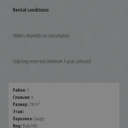
Rental conditions
Utilities depends on consumption.
Only long-term rent (minimum 1-year contract)!
Район:
3
Спальни:
6
2
Размер:
290 m
Этаж:
Парковка:
Garage
Вид:
Buda Hills