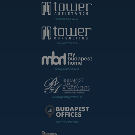
www.towerassistance.com
www.towerconsulting.hu
www.mybudapesthome.com
www.budapestluxuryapartments.hu
www.budapestoffices.net