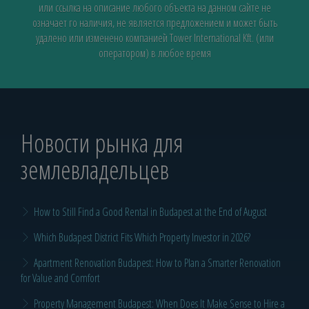
или ссылка на описание любого объекта на данном сайте не
означает го наличия, не является предложением и может быть
удалено или изменено компанией Tower International Kft. (или
оператором) в любое время
Новости рынка для
землевладельцев
How to Still Find a Good Rental in Budapest at the End of August
Which Budapest District Fits Which Property Investor in 2026?
Apartment Renovation Budapest: How to Plan a Smarter Renovation
for Value and Comfort
Property Management Budapest: When Does It Make Sense to Hire a