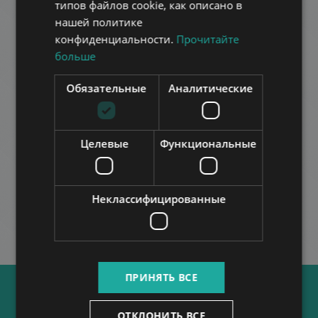
типов файлов cookie, как описано в
RUSSIAN
нашей политике
ARABIC
конфиденциальности.
Прочитайте
больше
Обязательные
Аналитические
ANDRÁSSY ROAD LUXURY
726.000 HUF
Арендная плата:
2
Район 6 • 2 Спальни • 90 m
Целевые
Функциональные
БОЛЬШЕ
Неклассифицированные
ПРИНЯТЬ ВСЕ
ОТКЛОНИТЬ ВСЕ