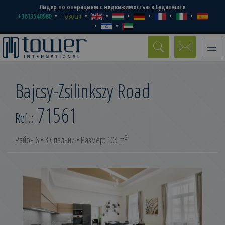
Лидер по операциям с недвижимостью в Будапеште
+3613540980
Новости
Toggle
naviga
Bajcsy-Zsilinkszy Road
71561
Ref.:
2
Район 6 • 3 Спальни • Размер: 103 m