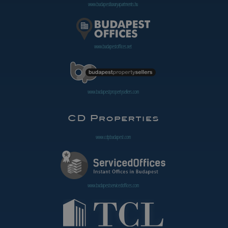
www.budapestluxuryapartments.hu
www.budapestoffices.net
www.budapestpropertysellers.com
www.cdpbudapest.com
www.budapestservicedoffices.com