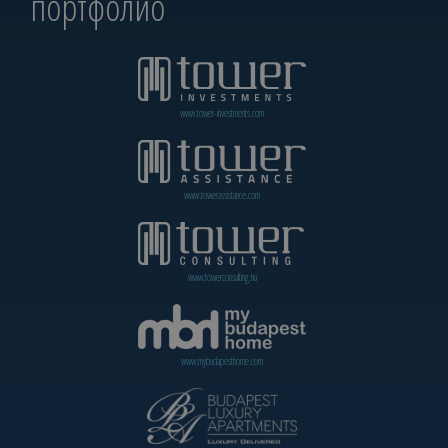
портфолио
www.tower-investments.com
www.towerassistance.com
www.towerconsulting.hu
www.mybudapesthome.com