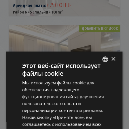
675.000 HUF
Арендная плата:
2
Район 6 • 5 Спальни • 100 m
ДОБАВИТЬ В СПИСОК
×
Этот веб-сайт использует
файлы cookie
ENGLISH
SZONDI UTCA
Мы используем файлы cookie для
HUNGARIAN
обеспечения надлежащего
1.343.000 HUF
Арендная плата:
GERMAN
функционирования сайта, улучшения
2
Район 6 • 3 Спальни • 155 m
пользовательского опыта и
FRENCH
персонализации контента и рекламы.
ITALIAN
ДОБАВИТЬ В СПИСОК
Нажав кнопку «Принять все», вы
SPANISH
соглашаетесь с использованием всех