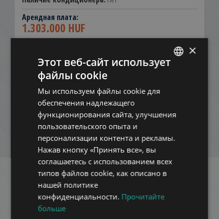
Арендная плата:
1.303.000 HUF
3.600 EUR
×
Контактная информация:
Этот веб-сайт использует
+36 1 354 0980
файлы cookie
ENGLISH
ДОБАВИТЬ В СПИСОК
Мы используем файлы cookie для
HUNGARIAN
обеспечения надлежащего
GERMAN
СКАЧАТЬ PDF
функционирования сайта, улучшения
пользовательского опыта и
FRENCH
персонализации контента и рекламы.
НОВЫЙ ПОИСК
ITALIAN
Нажав кнопку «Принять все», вы
SPANISH
соглашаетесь с использованием всех
типов файлов cookie, как описано в
RUSSIAN
нашей политике
Похожие квартиры в
Будапеште
ARABIC
конфиденциальности.
Прочитайте
в этом же районе
больше