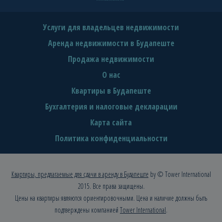
Услуги для владельцев недвижимости
Аренда недвижимости в Будапеште
Продажа недвижимости
О нас
Квартиры в Будапеште
Бухгалтерия и налоговые декларации
Карта сайта
Политика конфиденциальности
Квартиры, предлагаемые для сдачи в аренду в Будапеште
by © Tower International
2015. Все права защищены.
Цены на квартиры являются ориентировочными. Цена и наличие должны быть
подтверждены компанией
Tower International
.