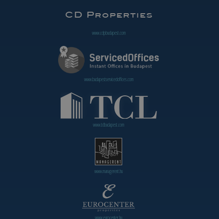
www.cdpbudapest.com
www.budapestservicedoffices.com
www.tclbudapest.com
www.managerent.hu
www.eurocenter.hu