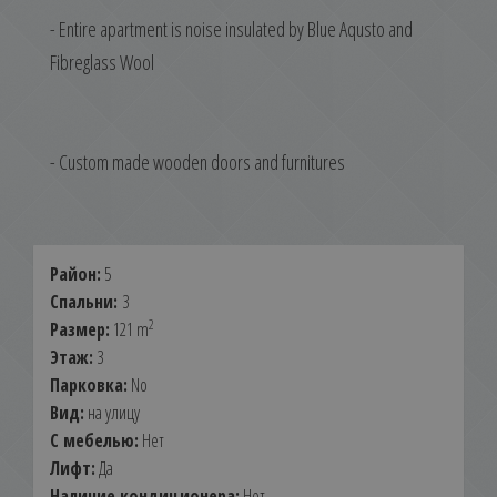
- Entire apartment is noise insulated by Blue Aqusto and
Fibreglass Wool
- Custom made wooden doors and furnitures
Район:
5
Спальни:
3
2
Размер:
121 m
Этаж:
3
Парковка:
No
Вид:
на улицу
С мебелью:
Нет
Лифт:
Да
Наличие кондиционера:
Нет