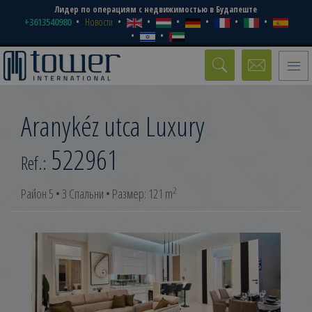
Лидер по операциям с недвижимостью в Будапеште
+3613540980
Новости
Toggle
naviga
Aranykéz utca Luxury
522961
Ref.:
2
Район 5 • 3 Спальни • Размер: 121 m