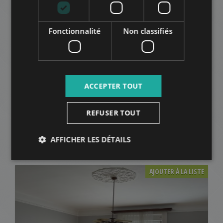
AJOUTER À LA LISTE
Fonctionnalité
Non classifiés
ACCEPTER TOUT
REFUSER TOUT
GARIBALDI UTCA
796.000 HUF
Montant du loyer:
AFFICHER LES DÉTAILS
2
Quartier 5 • 1 chambres • 63 m
AJOUTER À LA LISTE