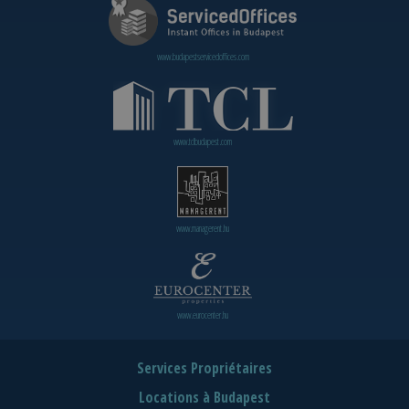
www.budapestservicedoffices.com
www.tclbudapest.com
www.managerent.hu
www.eurocenter.hu
Services Propriétaires
Locations à Budapest