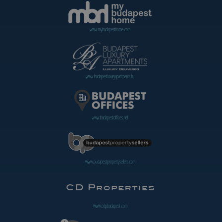
www.mybudapesthome.com
www.budapestluxuryapartments.hu
www.budapestoffices.net
www.budapestpropertysellers.com
www.cdpbudapest.com