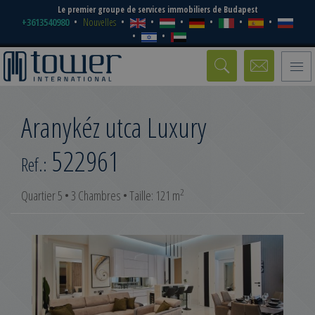
Le premier groupe de services immobiliers de Budapest
+3613540980
Nouvelles
Toggle
naviga
Aranykéz utca Luxury
522961
Ref.:
2
Quartier 5 • 3 Chambres • Taille: 121 m