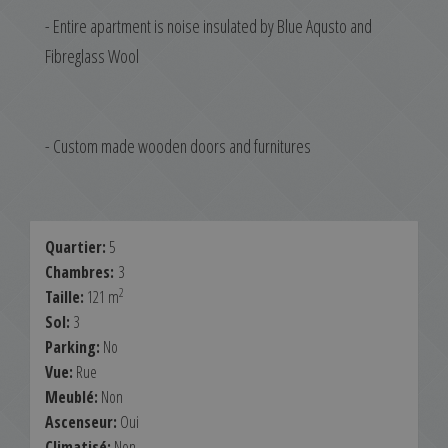
- Entire apartment is noise insulated by Blue Aqusto and
Fibreglass Wool
- Custom made wooden doors and furnitures
Quartier:
5
Chambres:
3
2
Taille:
121 m
Sol:
3
Parking:
No
Vue:
Rue
Meublé:
Non
Ascenseur:
Oui
Climatisé:
Non