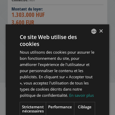
Montant du loyer:
1.303.000 HUF
3.600 EUR
×
Contactez-nous:
+3613540980
Ce site Web utilise des
cookies
ENGLISH
AJOUTER À LA LISTE
Nous utilisons des cookies pour assurer le
HUNGARIAN
bon fonctionnement du site, pour
TÉLÉCHARGER LE FICHIER PDF
GERMAN
améliorer l'expérience de l'utilisateur et
pour personnaliser le contenu et les
FRENCH
NOUVELLE RECHERCHE
publicités. En cliquant sur « Accepter tout
ITALIAN
», vous acceptez l'utilisation de tous les
SPANISH
types de cookies décrits dans notre
politique de confidentialité.
En savoir plus
RUSSIAN
Appartements concernés à
ARABIC
Strictement
Performance
Ciblage
Budapest
dans le même quartier
nécessaires