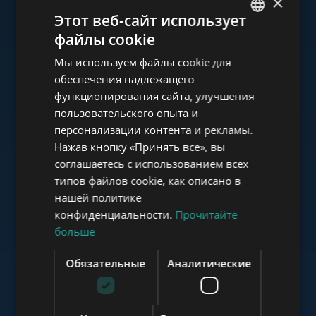
×
Ознакомьтесь с нашим
Этот веб-сайт использует
портфолио
файлы cookie
ENGLISH
Мы используем файлы cookie для
HUNGARIAN
обеспечения надлежащего
GERMAN
функционирования сайта, улучшения
пользовательского опыта и
FRENCH
www.tower-investments.com
персонализации контента и рекламы.
ITALIAN
Нажав кнопку «Принять все», вы
SPANISH
соглашаетесь с использованием всех
www.towerassistance.com
типов файлов cookie, как описано в
RUSSIAN
нашей политике
ARABIC
конфиденциальности.
Прочитайте
больше
www.towerconsulting.hu
Обязательные
Аналитические
www.mybudapesthome.com