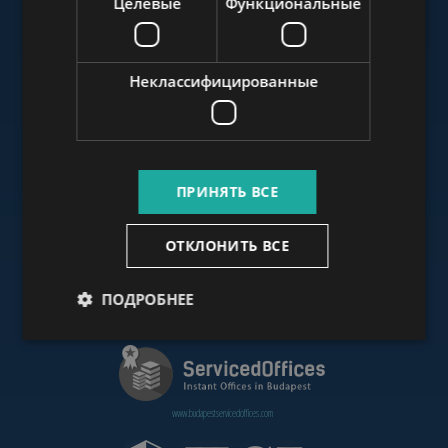
Целевые
Функциональные
www.budapestluxuryapartments.hu
Неклассифицированные
www.budapestoffices.net
ПРИНЯТЬ ВСЕ
www.budapestpropertysellers.com
ОТКЛОНИТЬ ВСЕ
ПОДРОБНЕЕ
www.cdpbudapest.com
www.budapestservicedoffices.com