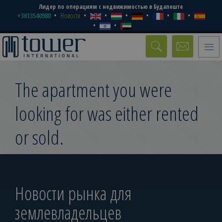
Лидер по операциям с недвижимостью в Будапеште
+3613540980
Новости
Toggle
naviga
The apartment you were
looking for was either rented
or sold.
Новости рынка для
землевладельцев