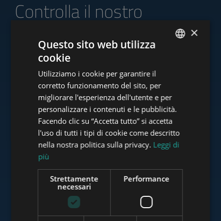
Controlla il nostro
portafoglio di offerte
×
Questo sito web utilizza
cookie
ENGLISH
Utilizziamo i cookie per garantire il
HUNGARIAN
www.tower-investments.com
corretto funzionamento del sito, per
GERMAN
migliorare l'esperienza dell'utente e per
personalizzare i contenuti e le pubblicità.
FRENCH
Facendo clic su “Accetta tutto” si accetta
www.towerassistance.com
ITALIAN
l'uso di tutti i tipi di cookie come descritto
SPANISH
nella nostra politica sulla privacy.
Leggi di
più
RUSSIAN
www.towerconsulting.hu
ARABIC
Strettamente
Performance
necessari
www.mybudapesthome.com