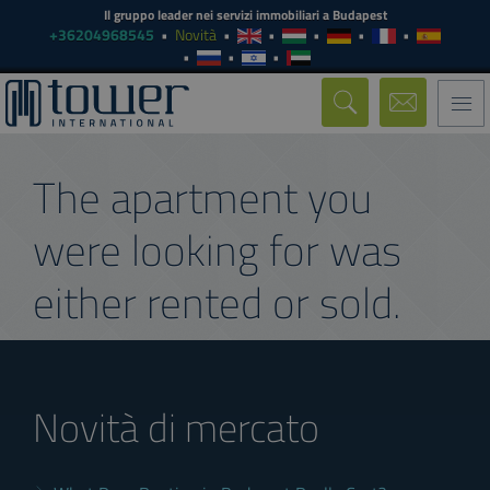
Il gruppo leader nei servizi immobiliari a Budapest
+36204968545
Novità
Togg
navi
The apartment you
were looking for was
either rented or sold.
Novità di mercato