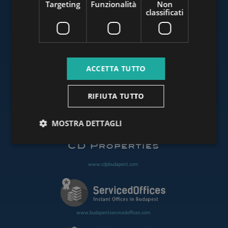
Targeting
Funzionalità
Non
classificati
www.budapestluxuryapartments.hu
ACCETTA TUTTO
www.budapestoffices.net
RIFIUTA TUTTO
www.budapestpropertysellers.com
MOSTRA DETTAGLI
www.cdpbudapest.com
www.budapestservicedoffices.com