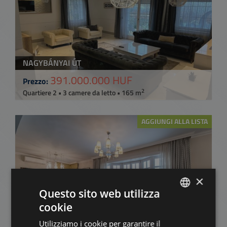
NAGYBÁNYAI ÚT
391.000.000 HUF
Prezzo:
2
Quartiere 2 • 3 camere da letto • 165 m
AGGIUNGI ALLA LISTA
×
Questo sito web utilizza
cookie
ENGLISH
MANSION CLOSE TO AMERICAN SCHOOL
Utilizziamo i cookie per garantire il
HUNGARIAN