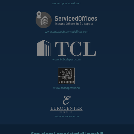
www.cdpbudapest.com
www.budapestservicedoffices.com
www.tclbudapest.com
www.managerent.hu
www.eurocenter.hu
Servizi per i proprietari di immobili