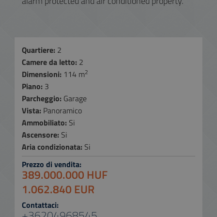
alarm protected and air conditioned property.
Quartiere:
2
Camere da letto:
2
2
Dimensioni:
114 m
Piano:
3
Parcheggio:
Garage
Vista:
Panoramico
Ammobiliato:
Si
Ascensore:
Si
Aria condizionata:
Si
Prezzo di vendita:
389.000.000 HUF
1.062.840 EUR
Contattaci:
+36204968545