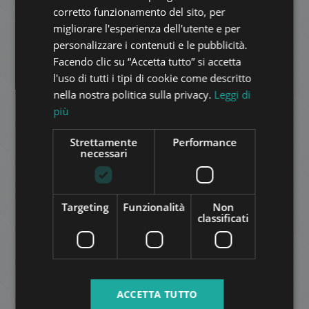
550.000.000 HUF
Prezzo:
corretto funzionamento del sito, per
2
Quartiere 2 • 5 camere da letto • 536 m
GERMAN
migliorare l'esperienza dell'utente e per
personalizzare i contenuti e le pubblicità.
FRENCH
Facendo clic su “Accetta tutto” si accetta
AGGIUNGI ALLA LISTA
ITALIAN
l'uso di tutti i tipi di cookie come descritto
SPANISH
nella nostra politica sulla privacy.
Leggi di
più
RUSSIAN
ARABIC
Strettamente
Performance
necessari
FENYŐERDŐ UTCA, DUPLEX
Targeting
Funzionalità
Non
285.000.000 HUF
Prezzo:
classificati
2
Quartiere 2 • 4 camere da letto • 190 m
ALTRO
ACCETTA TUTTO