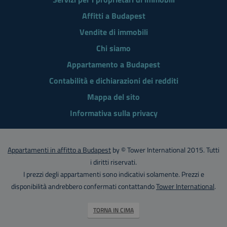
Affitti a Budapest
Vendite di immobili
Chi siamo
Appartamento a Budapest
Contabilità e dichiarazioni dei redditi
Mappa del sito
Informativa sulla privacy
Appartamenti in affitto a Budapest
by © Tower International 2015. Tutti
i diritti riservati.
I prezzi degli appartamenti sono indicativi solamente. Prezzi e
disponibilità andrebbero confermati contattando
Tower International
.
TORNA IN CIMA