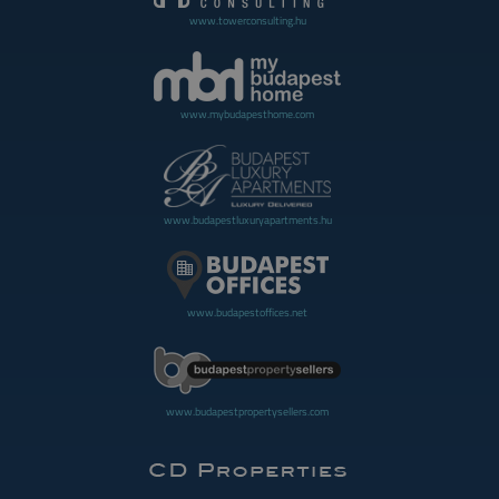
www.towerconsulting.hu
www.mybudapesthome.com
www.budapestluxuryapartments.hu
www.budapestoffices.net
www.budapestpropertysellers.com