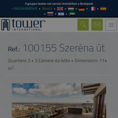
Il gruppo leader nei servizi immobiliari a Budapest
+36204968545
Novità
Togg
navi
100155
Szeréna út
Ref.:
Quartiere 2 • 2 Camere da letto • Dimensioni: 114
2
m