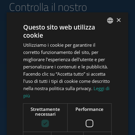
Controlla il nostro
portafoglio di offerte
×
Questo sito web utilizza
cookie
ENGLISH
Utilizziamo i cookie per garantire il
HUNGARIAN
www.tower-investments.com
corretto funzionamento del sito, per
GERMAN
migliorare l'esperienza dell'utente e per
personalizzare i contenuti e le pubblicità.
FRENCH
Facendo clic su “Accetta tutto” si accetta
www.towerassistance.com
ITALIAN
l'uso di tutti i tipi di cookie come descritto
SPANISH
nella nostra politica sulla privacy.
Leggi di
più
RUSSIAN
www.towerconsulting.hu
ARABIC
Strettamente
Performance
necessari
www.mybudapesthome.com