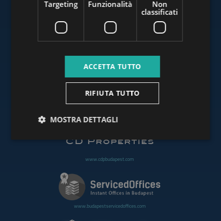
Targeting
Funzionalità
Non
classificati
www.budapestluxuryapartments.hu
ACCETTA TUTTO
www.budapestoffices.net
RIFIUTA TUTTO
www.budapestpropertysellers.com
MOSTRA DETTAGLI
www.cdpbudapest.com
www.budapestservicedoffices.com