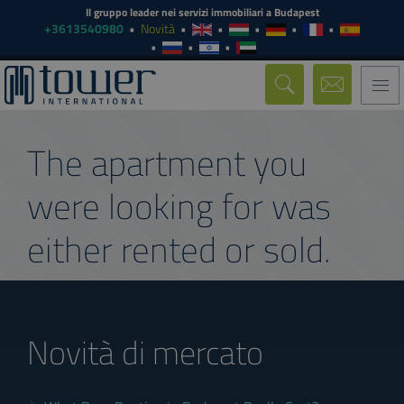
Il gruppo leader nei servizi immobiliari a Budapest
+3613540980
Novità
Togg
navi
The apartment you
were looking for was
either rented or sold.
Novità di mercato