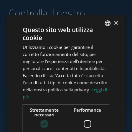
Controlla il nostro
portafoglio di offerte
×
Questo sito web utilizza
cookie
ENGLISH
Utilizziamo i cookie per garantire il
HUNGARIAN
corretto funzionamento del sito, per
www.tower-investments.com
GERMAN
migliorare l'esperienza dell'utente e per
personalizzare i contenuti e le pubblicità.
FRENCH
Facendo clic su “Accetta tutto” si accetta
ITALIAN
www.towerassistance.com
l'uso di tutti i tipi di cookie come descritto
SPANISH
nella nostra politica sulla privacy.
Leggi di
più
RUSSIAN
www.towerconsulting.hu
ARABIC
Strettamente
Performance
necessari
www.mybudapesthome.com