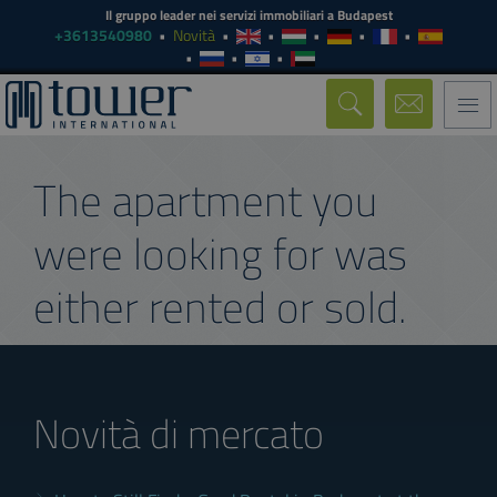
Il gruppo leader nei servizi immobiliari a Budapest
+3613540980
Novità
Togg
navi
The apartment you
were looking for was
either rented or sold.
Novità di mercato