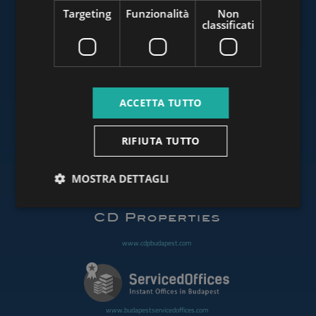
Targeting
Funzionalità
Non
classificati
www.budapestluxuryapartments.hu
ACCETTA TUTTO
www.budapestoffices.net
RIFIUTA TUTTO
MOSTRA DETTAGLI
www.budapestpropertysellers.com
www.cdpbudapest.com
www.budapestservicedoffices.com