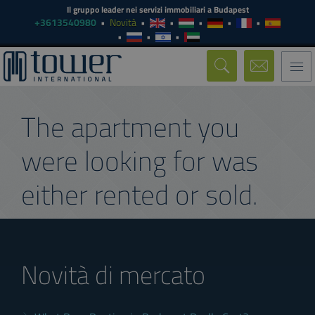
Il gruppo leader nei servizi immobiliari a Budapest
+3613540980
Novità
Togg
navi
The apartment you
were looking for was
either rented or sold.
Novità di mercato