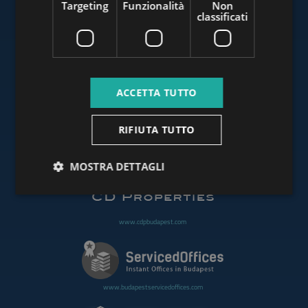
Targeting
Funzionalità
Non
classificati
www.budapestluxuryapartments.hu
ACCETTA TUTTO
www.budapestoffices.net
RIFIUTA TUTTO
www.budapestpropertysellers.com
MOSTRA DETTAGLI
www.cdpbudapest.com
www.budapestservicedoffices.com