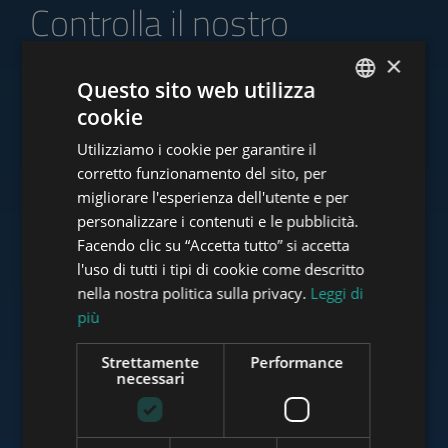
Controlla il nostro
portafoglio di offerte
×
Questo sito web utilizza
cookie
ENGLISH
Utilizziamo i cookie per garantire il
HUNGARIAN
www.tower-investments.com
corretto funzionamento del sito, per
GERMAN
migliorare l'esperienza dell'utente e per
personalizzare i contenuti e le pubblicità.
FRENCH
Facendo clic su “Accetta tutto” si accetta
www.towerassistance.com
ITALIAN
l'uso di tutti i tipi di cookie come descritto
SPANISH
nella nostra politica sulla privacy.
Leggi di
più
RUSSIAN
www.towerconsulting.hu
ARABIC
Strettamente
Performance
necessari
www.mybudapesthome.com