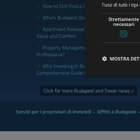
l'uso di tutti i ti
How to Still Find a Good Rental in Budapest a
Which Budapest District Fits Which Property 
Strettamente
necessari
Apartment Renovation Budapest: How to Plan
Value and Comfort
Property Management Budapest: When Does It
Professional?
MOSTRA DET
Why Investing in Budapest Real Estate is a S
Comprehensive Guide for Investors
Click for more Budapest and Tower news >
Servizi per i proprietari di immobili
Affitti a Budapest