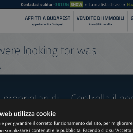
Contattaci subito
+361354
SHOW
La mia lista di case
Nov
AFFITTI A BUDAPEST
VENDITE DI IMMOBILI
appartamenti a Budapest
immobili in vendita
ere looking for was
.
i proprietari di
Controlla il no
offerte
web utilizza cookie
ie per garantire il corretto funzionamento del sito, per migliorare
personalizzare i contenuti e le pubblicità. Facendo clic su “Accetta t