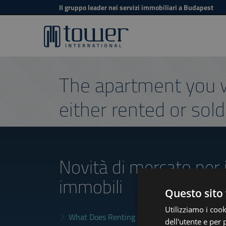
Il gruppo leader nei servizi immobiliari a Budapest
The apartment you w
either rented or sold
Novità di mercato
per 
immobili
Questo sito 
Utilizziamo i cook
What Does Renting in Budapest Really Cost?
dell'utente e per 