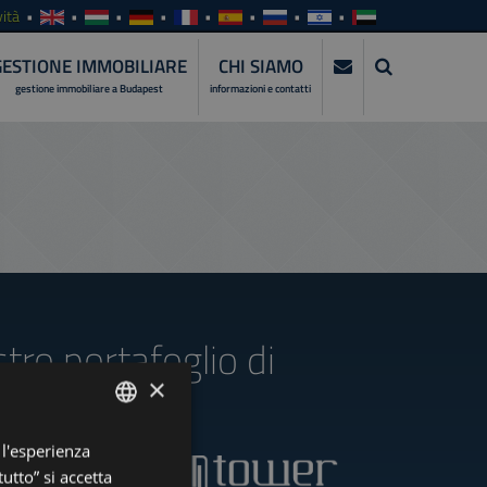
ità
GESTIONE IMMOBILIARE
CHI SIAMO
gestione immobiliare a Budapest
informazioni e contatti
stro portafoglio di
×
 l'esperienza
ENGLISH
utto” si accetta
HUNGARIAN