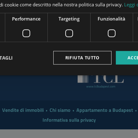
pi di cookie come descritto nella nostra politica sulla privacy.
Leggi 
t the End of August
www.tower-investments.com
Investor in 2026?
Performance
Targeting
Funzionalità
 a Smarter Renovation for
www.mybudapesthome.com
www
 Make Sense to Hire a
TAGLI
RIFIUTA TUTTO
ACC
www.budapestpropertysellers.com
mart Move in 2026: A
www.tclbudapest.com
Vendite di immobili
Chi siamo
Appartamento a Budapest
Informativa sulla privacy