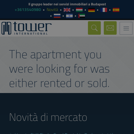
Il gruppo leader nei servizi immobiliari a Budapest
+3613540980
Novità
Togg
navi
The apartment you
were looking for was
either rented or sold.
Novità di mercato