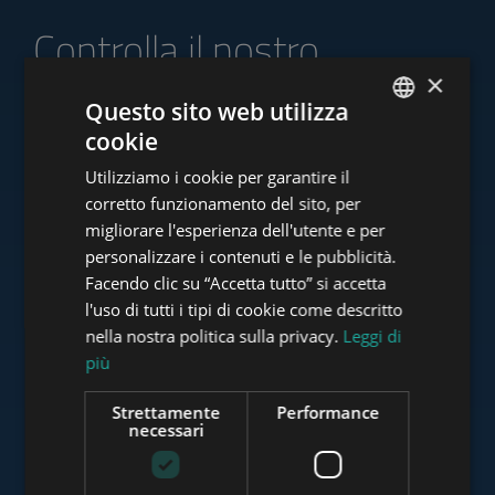
Controlla il nostro
portafoglio di offerte
×
Questo sito web utilizza
cookie
ENGLISH
Utilizziamo i cookie per garantire il
HUNGARIAN
corretto funzionamento del sito, per
www.tower-investments.com
GERMAN
migliorare l'esperienza dell'utente e per
personalizzare i contenuti e le pubblicità.
FRENCH
Facendo clic su “Accetta tutto” si accetta
ITALIAN
www.towerassistance.com
l'uso di tutti i tipi di cookie come descritto
SPANISH
nella nostra politica sulla privacy.
Leggi di
più
RUSSIAN
www.towerconsulting.hu
ARABIC
Strettamente
Performance
necessari
www.mybudapesthome.com