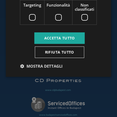
Targeting
Funzionalità
Non
classificati
www.budapestluxuryapartments.hu
ACCETTA TUTTO
www.budapestoffices.net
RIFIUTA TUTTO
MOSTRA DETTAGLI
www.budapestpropertysellers.com
www.cdpbudapest.com
www.budapestservicedoffices.com