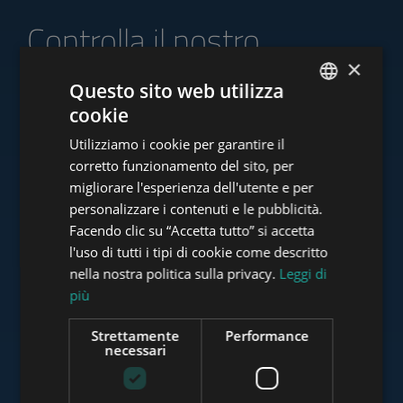
Controlla il nostro
portafoglio di offerte
×
Questo sito web utilizza
cookie
ENGLISH
Utilizziamo i cookie per garantire il
HUNGARIAN
corretto funzionamento del sito, per
www.tower-investments.com
GERMAN
migliorare l'esperienza dell'utente e per
personalizzare i contenuti e le pubblicità.
FRENCH
Facendo clic su “Accetta tutto” si accetta
ITALIAN
www.towerassistance.com
l'uso di tutti i tipi di cookie come descritto
SPANISH
nella nostra politica sulla privacy.
Leggi di
più
RUSSIAN
www.towerconsulting.hu
ARABIC
Strettamente
Performance
necessari
www.mybudapesthome.com