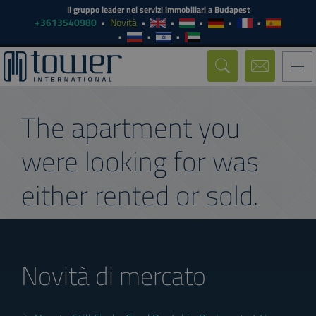
Il gruppo leader nei servizi immobiliari a Budapest
+3613540980
Novità
Togg
navi
The apartment you
were looking for was
either rented or sold.
Novità di mercato