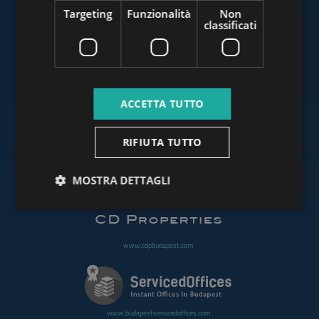
Targeting
Funzionalità
Non
classificati
www.budapestluxuryapartments.hu
ACCETTA TUTTO
www.budapestoffices.net
RIFIUTA TUTTO
MOSTRA DETTAGLI
www.budapestpropertysellers.com
www.cdpbudapest.com
www.budapestservicedoffices.com