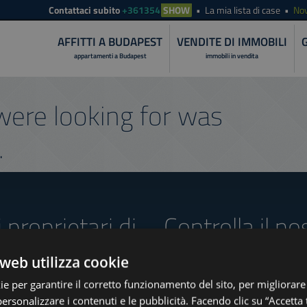
Contattaci subito
+361354
SHOW
La mia lista di case
Nov
AFFITTI A BUDAPEST
VENDITE DI IMMOBILI
appartamenti a Budapest
immobili in vendita
ere looking for was
.
i proprietari di
Controlla il no
offerte
web utilizza cookie
ie per garantire il corretto funzionamento del sito, per migliorare
personalizzare i contenuti e le pubblicità. Facendo clic su “Accetta t