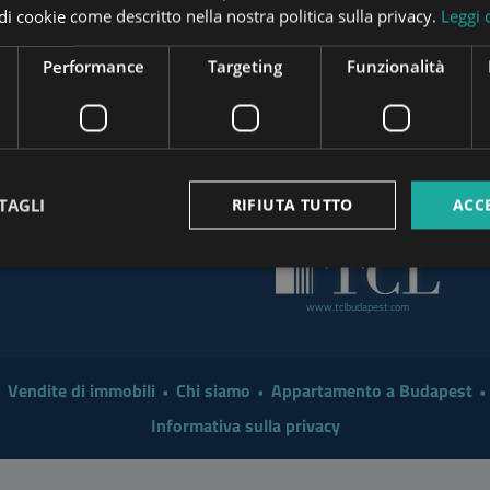
pi di cookie come descritto nella nostra politica sulla privacy.
Leggi 
t the End of August
www.tower-investments.com
Investor in 2026?
Performance
Targeting
Funzionalità
 a Smarter Renovation for
www.mybudapesthome.com
www
 Make Sense to Hire a
TAGLI
RIFIUTA TUTTO
ACC
www.budapestpropertysellers.com
mart Move in 2026: A
www.tclbudapest.com
Vendite di immobili
Chi siamo
Appartamento a Budapest
Informativa sulla privacy