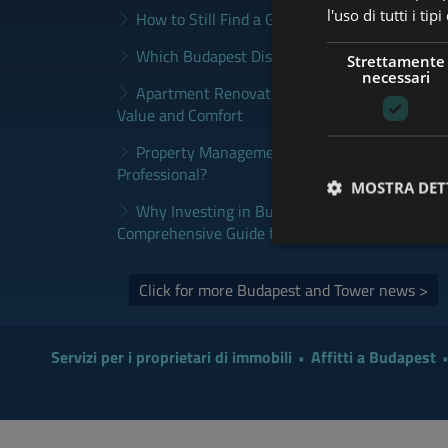
l'uso di tutti i ti
How to Still Find a Good Rental in Budapest a
Which Budapest District Fits Which Property 
Strettamente
necessari
Apartment Renovation Budapest: How to Plan
Value and Comfort
Property Management Budapest: When Does It
Professional?
MOSTRA DET
Why Investing in Budapest Real Estate is a S
Comprehensive Guide for Investors
Click for more Budapest and Tower news >
Servizi per i proprietari di immobili
Affitti a Budapest