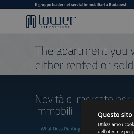
Il gruppo leader nei servizi immobiliari a Budapest
The apartment you w
either rented or sold
Novità di mercato
per 
immobili
Questo sito 
Utilizziamo i cook
What Does Renting in Budapest Really Cost?
dell'utente e per 