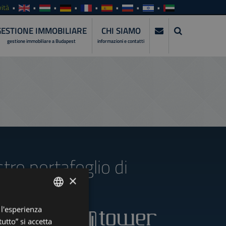
ità
GESTIONE IMMOBILIARE
CHI SIAMO
gestione immobiliare a Budapest
informazioni e contatti
stro portafoglio di
×
 l'esperienza
ENGLISH
utto” si accetta
HUNGARIAN