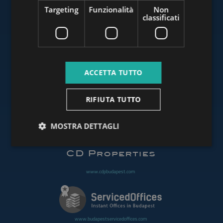
Targeting
Funzionalità
Non
classificati
www.budapestluxuryapartments.hu
ACCETTA TUTTO
www.budapestoffices.net
RIFIUTA TUTTO
MOSTRA DETTAGLI
www.budapestpropertysellers.com
www.cdpbudapest.com
www.budapestservicedoffices.com