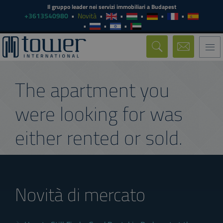
Il gruppo leader nei servizi immobiliari a Budapest
+3613540980
Novità
Togg
navi
The apartment you
were looking for was
either rented or sold.
Novità di mercato