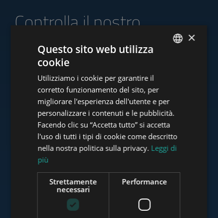
Controlla il nostro
portafoglio di offerte
×
Questo sito web utilizza
cookie
ENGLISH
Utilizziamo i cookie per garantire il
HUNGARIAN
corretto funzionamento del sito, per
www.tower-investments.com
GERMAN
migliorare l'esperienza dell'utente e per
personalizzare i contenuti e le pubblicità.
FRENCH
Facendo clic su “Accetta tutto” si accetta
ITALIAN
www.towerassistance.com
l'uso di tutti i tipi di cookie come descritto
SPANISH
nella nostra politica sulla privacy.
Leggi di
più
RUSSIAN
www.towerconsulting.hu
ARABIC
Strettamente
Performance
necessari
www.mybudapesthome.com