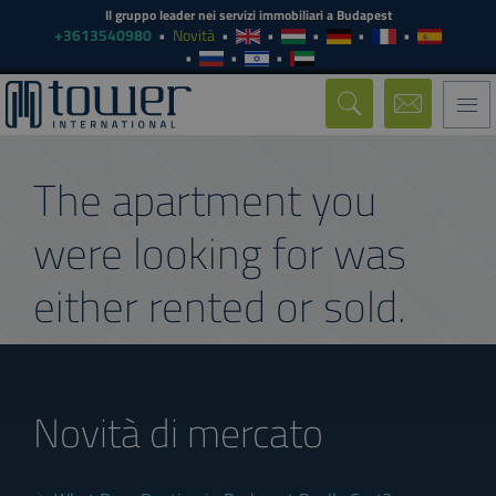
Il gruppo leader nei servizi immobiliari a Budapest
+3613540980
Novità
Togg
navi
The apartment you
were looking for was
either rented or sold.
Novità di mercato