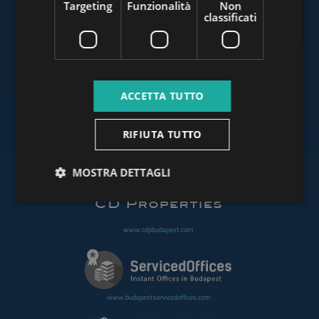
Targeting
Funzionalità
Non
classificati
www.budapestluxuryapartments.hu
ACCETTA TUTTO
www.budapestoffices.net
RIFIUTA TUTTO
www.budapestpropertysellers.com
MOSTRA DETTAGLI
www.cdpbudapest.com
www.budapestservicedoffices.com