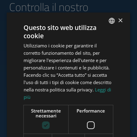
Controlla il nostro
portafoglio di offerte
×
Questo sito web utilizza
cookie
ENGLISH
Utilizziamo i cookie per garantire il
HUNGARIAN
www.tower-investments.com
corretto funzionamento del sito, per
GERMAN
migliorare l'esperienza dell'utente e per
personalizzare i contenuti e le pubblicità.
FRENCH
Facendo clic su “Accetta tutto” si accetta
www.towerassistance.com
ITALIAN
l'uso di tutti i tipi di cookie come descritto
SPANISH
nella nostra politica sulla privacy.
Leggi di
più
RUSSIAN
www.towerconsulting.hu
ARABIC
Strettamente
Performance
necessari
www.mybudapesthome.com